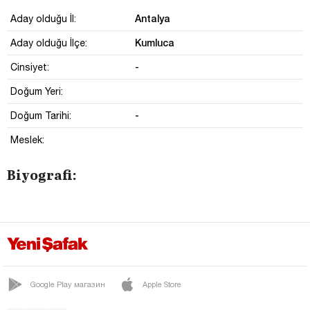
Antalya
Aday olduğu İl:
Kumluca
Aday olduğu İlçe:
-
Cinsiyet:
Doğum Yeri:
-
Doğum Tarihi:
Meslek:
Biyografi:
Google Play магазин
Apple Store