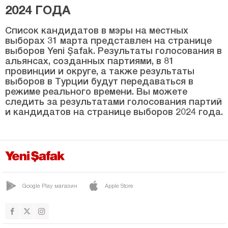
Рустемгедик
2024 ГОДА
Сарыпынар
Список кандидатов в мэры на местных
Серинова
выборах 31 марта представлен на странице
выборов Yeni Şafak. Результаты голосования в
Сунгу
альянсах, созданных партиями, в 81
провинции и округе, а также результаты
Узгёгур
выборов в Турции будут передаваться в
ВАРТО
режиме реального времени. Вы можете
следить за результатами голосования партий
Яйгын
и кандидатов на странице выборов 2024 года.
ЙЕШИЛОВА
Йонджалы
Невшехир
Нигде
Google Play магазин
Apple Store
Орду
Османие