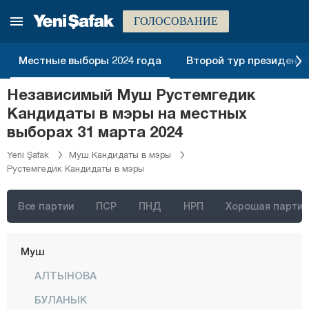
Кыркларэли
ГОЛОСОВАНИЕ
Кыршехир
Коджаэли
Местные выборы 2024 года
Второй тур президентск
Конья
Независимый Муш Рустемгедик
Кютахья
Кандидаты в мэры на местных
Малатья
выборах 31 марта 2024
Маниса
Yeni Şafak
Муш Кандидаты в мэры
Рустемгедик Кандидаты в мэры
Мардин
Мерсин
Все партии
ПСР
ПНД
НРП
Хорошая партия
Мугла
Муш
АЛТЫНОВА
БУЛАНЫК