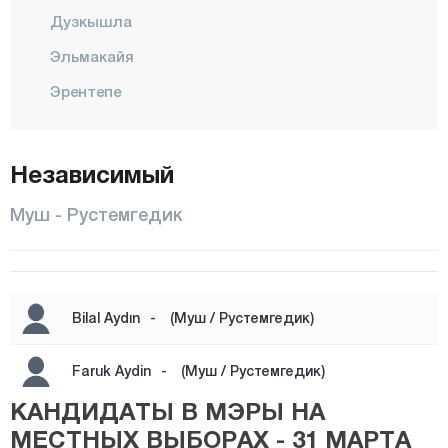
Дузкышла
Эльмакайя
Эрентепе
ХАСКОЙ
Караагачлы
Независимый
Кыркёй
Муш - Рустемгедик
Кызылагач
Конаккуран
Конукбеклер
Bilal Aydın
-
(Муш / Рустемгедик)
КОРКУТ
МАЛАЗГИРТ
Faruk Aydin
-
(Муш / Рустемгедик)
КАНДИДАТЫ В МЭРЫ НА
Центр
МЕСТНЫХ ВЫБОРАХ - 31 МАРТА