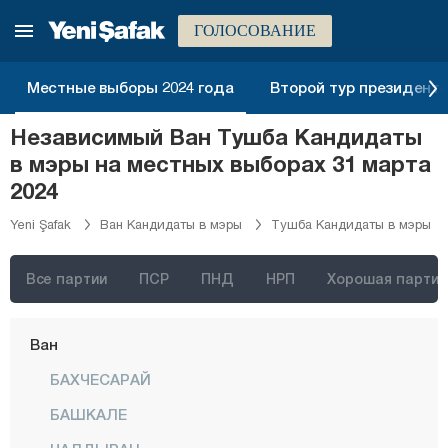
Сиирт
ГОЛОСОВАНИЕ
Синоп
Местные выборы 2024 года
Второй тур президентск
Шырнак
Сивас
Независимый Ван Тушба Кандидаты
в мэры на местных выборах 31 марта
Текирдаг
2024
Токат
Yeni Şafak
Ван Кандидаты в мэры
Тушба Кандидаты в мэры
Трабзон
Тунджели
Все партии
ПСР
ПНД
НРП
Хорошая партия
Ушак
Ван
БАХЧЕСАРАЙ
БАШКАЛЕ