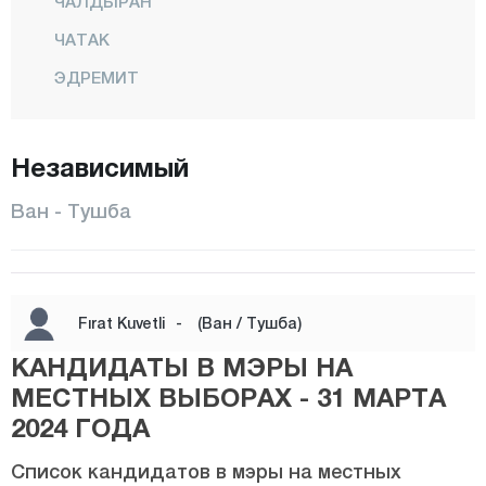
ЧАЛДЫРАН
ЧАТАК
ЭДРЕМИТ
ЭРДЖИШ
ГЕВАШ
Независимый
ГЮРПЫНАР
Ван - Тушба
ИПЕКЙОЛУ
МУРАДИЕ
ОЗАЛП
Fırat Kuvetli
-
(Ван / Тушба)
САРАЙ
КАНДИДАТЫ В МЭРЫ НА
ТУШБА
МЕСТНЫХ ВЫБОРАХ - 31 МАРТА
2024 ГОДА
Ялова
Йозгат
Список кандидатов в мэры на местных