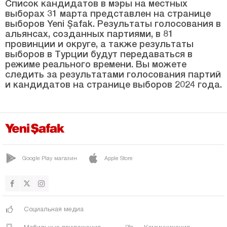
СОМА
Список кандидатов в мэры на местных
выборах 31 марта представлен на странице
ТУРГУТЛУ
выборов Yeni Şafak. Результаты голосования в
альянсах, созданных партиями, в 81
ЮНУСЭМРЕ
провинции и округе, а также результаты
выборов в Турции будут передаваться в
Мардин
режиме реального времени. Вы можете
Мерсин
следить за результатами голосования партий
и кандидатов на странице выборов 2024 года.
Мугла
Муш
Невшехир
Нигде
Google Play магазин
Apple Store
Орду
Османие
Ризе
Социальная медиа
Сакарья