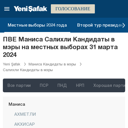
Кастамону
ГОЛОСОВАНИЕ
Кайсери
Килис
Местные выборы 2024 года
Второй тур президентск
Кырыккале
ПВЕ Маниса Салихли Кандидаты в
Кыркларэли
мэры на местных выборах 31 марта
Кыршехир
2024
Коджаэли
Yeni Şafak
Маниса Кандидаты в мэры
Салихли Кандидаты в мэры
Конья
Кютахья
Все партии
ПСР
ПНД
НРП
Хорошая партия
Малатья
Маниса
АХМЕТЛИ
АКХИСАР