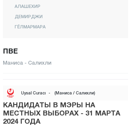
АЛАШЕХИР
ДЕМИРДЖИ
ГЁЛМАРМАРА
ГЕРДЕС
КИРКАХАЧ
ПВЕ
КЁПРЮБАШИ
Маниса - Салихли
КУЛА
САЛИХЛИ
САРЫГОЛ
Uysal Curacı
-
(Маниса / Салихли)
САРУХАНЛЫ
КАНДИДАТЫ В МЭРЫ НА
ШЕХЗАДЕЛЕР
МЕСТНЫХ ВЫБОРАХ - 31 МАРТА
2024 ГОДА
СЕЛЕНДИ