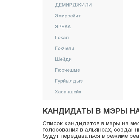
ДЕМИРДЖИЛИ
Эмирсейит
ЭРБАА
Гокал
Гокчели
Шейди
Гюрчешме
Гурйылдыз
Хасаншейх
Хатипли
КАНДИДАТЫ В МЭРЫ НА 
Караяка
Список кандидатов в мэры на мес
КЫНЫК
голосования в альянсах, созданн
будут передаваться в режиме реа
Центр