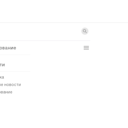
ование
ти
ка
е новости
ование