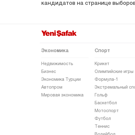
кандидатов на странице выборов
НИКСАР
ПАЗАР
РЕШАДИЕ
Шенюрт
Серенли
Экономика
Спорт
СУЛУСАРАЙ
Недвижимость
Крикет
Таноба
Бизнес
Олимпийские игры
Экономика Турции
Формула-1
ТУРХАЛ
Автопром
Экстремальный сп
Узюмёрен
Мировая экономика
Гольф
Языджык
Баскетбол
Мотоспорт
ЙЕШИЛЮРТ
Футбол
Йолконак
Теннис
ЗИЛЕ
Волейбол