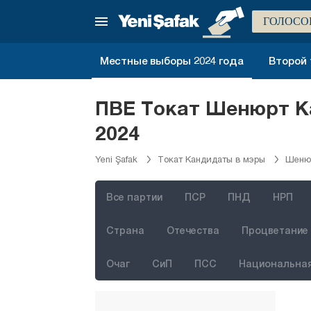
Невшехир
ГОЛОСО
Нигде
Орду
Местные выборы 2024 года
Второй 
Османие
Ризе
ПВЕ Токат Шенюрт К
Сакарья
2024
Самсун
Yeni Şafak
Токат Кандидаты в мэры
Шенюр
Шанлыурфа
Сиирт
Все партии
ПСР
ПНД
НРП
Синоп
Страна
Отечества
Процветание 
Шырнак
Очаг
СиП
ПСС
Национальная
Сивас
Текирдаг