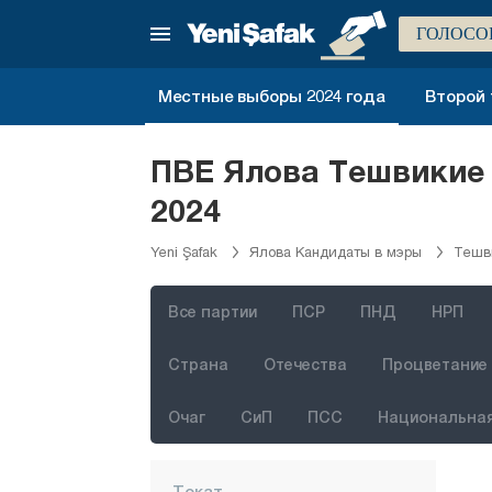
Нигде
ГОЛОСО
Орду
Местные выборы 2024 года
Второй 
Османие
Ризе
ПВЕ Ялова Тешвикие 
Сакарья
2024
Самсун
Yeni Şafak
Ялова Кандидаты в мэры
Тешв
Шанлыурфа
Сиирт
Все партии
ПСР
ПНД
НРП
Синоп
Страна
Отечества
Процветание 
Шырнак
Сивас
Очаг
СиП
ПСС
Национальная
Текирдаг
Токат