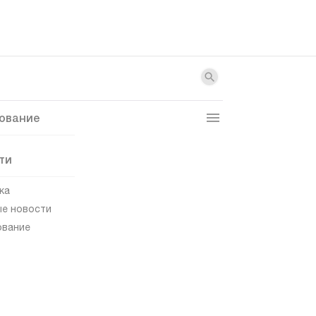
ование
ти
ка
е новости
ование