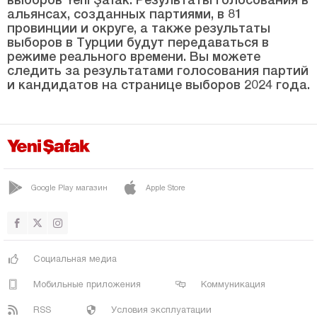
Невшехир
альянсах, созданных партиями, в 81
провинции и округе, а также результаты
Нигде
выборов в Турции будут передаваться в
режиме реального времени. Вы можете
Орду
следить за результатами голосования партий
и кандидатов на странице выборов 2024 года.
Османие
Ризе
Сакарья
Самсун
Шанлыурфа
Google Play магазин
Apple Store
Сиирт
Синоп
Шырнак
Социальная медиа
Сивас
Мобильные приложения
Коммуникация
Текирдаг
RSS
Условия эксплуатации