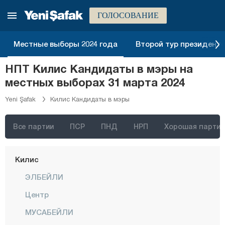
Ыгдыр
ГОЛОСОВАНИЕ
Ыспарта
Местные выборы 2024 года
Второй тур президентск
Кахраманмараш
НПТ Килис Кандидаты в мэры на
Карабюк
местных выборах 31 марта 2024
Караман
Yeni Şafak
Килис Кандидаты в мэры
Карс
Кастамону
Все партии
ПСР
ПНД
НРП
Хорошая партия
Кайсери
Килис
ЭЛБЕЙЛИ
Центр
МУСАБЕЙЛИ