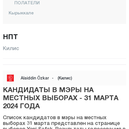
ПОЛАТЕЛИ
Кырыккале
Кыркларэли
Кыршехир
НПТ
Коджаэли
Килис
Конья
Кютахья
Малатья
Alaiddin Özkar
-
(Килис)
Маниса
КАНДИДАТЫ В МЭРЫ НА
Мардин
МЕСТНЫХ ВЫБОРАХ - 31 МАРТА
Мерсин
2024 ГОДА
Мугла
Список кандидатов в мэры на местных
выборах 31 марта представлен на странице
Муш
выборов Yeni Şafak. Результаты голосования в