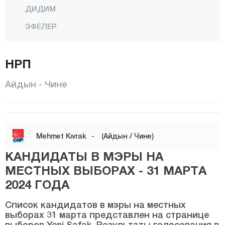
ДИДИМ
ЭФЕЛЕР
ГЕРМЕНДЖИК
НРП
ИНДЖИРЛИОВА
КАРАДЖАСУ
Айдын - Чине
КАРПУЗЛУ
КОЧАРЛИ
КЁШК
Mehmet Kıvrak
-
(Айдын / Чине)
КУШАДАСЫ
КАНДИДАТЫ В МЭРЫ НА
КУЮДЖАК
МЕСТНЫХ ВЫБОРАХ - 31 МАРТА
2024 ГОДА
НАЗИЛЛИ
СОКЕ
Список кандидатов в мэры на местных
выборах 31 марта представлен на странице
СУЛТАНХИСАР
выборов Yeni Şafak. Результаты голосования в