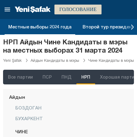
Адыяман
ГОЛОСОВАНИЕ
Афьонкарахисар
Местные выборы 2024 года
Второй тур президентск
Агры
НРП Айдын Чине Кандидаты в мэры
Аксарай
на местных выборах 31 марта 2024
Амасья
Yeni Şafak
Айдын Кандидаты в мэры
Чине Кандидаты в мэры
Анталия
Ардахан
Все партии
ПСР
ПНД
НРП
Хорошая партия
Артвин
Айдын
БОЗДОГАН
БУХАРКЕНТ
ЧИНЕ