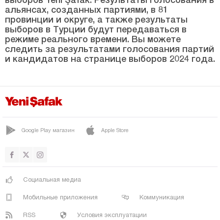
альянсах, созданных партиями, в 81
ЙЕНИПАЗАР
провинции и округе, а также результаты
выборов в Турции будут передаваться в
Балыкесир
режиме реального времени. Вы можете
Бартын
следить за результатами голосования партий
и кандидатов на странице выборов 2024 года.
Батман
Байбурт
Биледжик
Бингёль
Google Play магазин
Apple Store
Битлис
Болу
Бурдур
Социальная медиа
Бурса
Мобильные приложения
Коммуникация
Чанаккале
RSS
Условия эксплуатации
Чанкыры