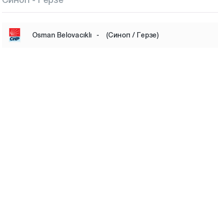
Osman Belovacıklı
-
(Синоп / Герзе)