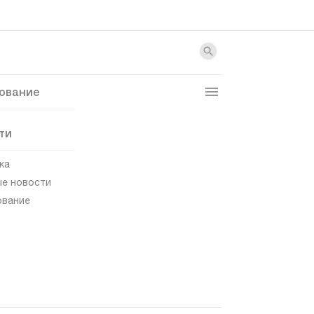
ование
ти
ка
е новости
ование