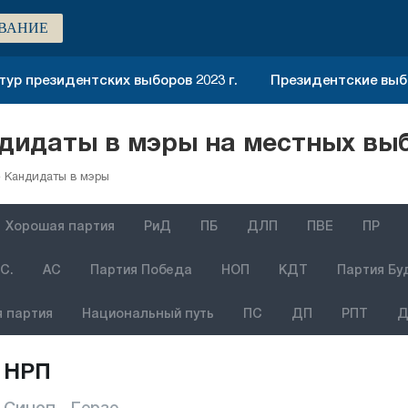
ВАНИЕ
тур президентских выборов 2023 г.
Президентские выбо
дидаты в мэры на местных выб
е Кандидаты в мэры
Хорошая партия
РиД
ПБ
ДЛП
ПВЕ
ПР
С.
АС
Партия Победа
НОП
КДТ
Партия Бу
 партия
Национальный путь
ПС
ДП
РПТ
Д
НРП
Синоп - Герзе