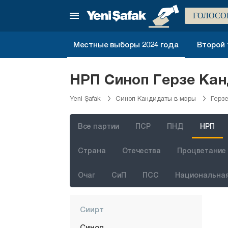
Мерсин
ГОЛОСО
Мугла
Местные выборы 2024 года
Второй 
Муш
Невшехир
НРП Синоп Герзе Кан
Нигде
Yeni Şafak
Синоп Кандидаты в мэры
Герз
Орду
Османие
Все партии
ПСР
ПНД
НРП
Ризе
Страна
Отечества
Процветание 
Сакарья
Самсун
Очаг
СиП
ПСС
Национальная
Шанлыурфа
Сиирт
Синоп