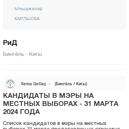
Ылыджалар
КАРЛЫОВА
КИГЫ
РиД
Центр
Санджак
Бингёль - Кигы
СОЛХАН
ЯЙЛАДЕРЕ
ЕДИСУ
Sema Getlaç
-
(Бингёль / Кигы)
Битлис
КАНДИДАТЫ В МЭРЫ НА
Болу
МЕСТНЫХ ВЫБОРАХ - 31 МАРТА
2024 ГОДА
Бурдур
Бурса
Список кандидатов в мэры на местных
выборах 31 марта представлен на странице