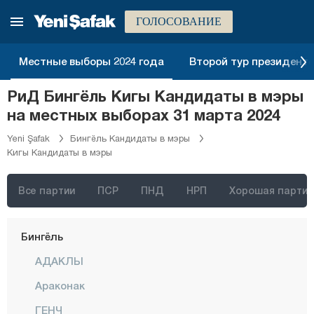
Анталия
ГОЛОСОВАНИЕ
Ардахан
Артвин
Местные выборы 2024 года
Второй тур президентск
Айдын
РиД Бингёль Кигы Кандидаты в мэры
Балыкесир
на местных выборах 31 марта 2024
Бартын
Yeni Şafak
Бингёль Кандидаты в мэры
Кигы Кандидаты в мэры
Батман
Байбурт
Все партии
ПСР
ПНД
НРП
Хорошая партия
Биледжик
Бингёль
АДАКЛЫ
Араконак
ГЕНЧ