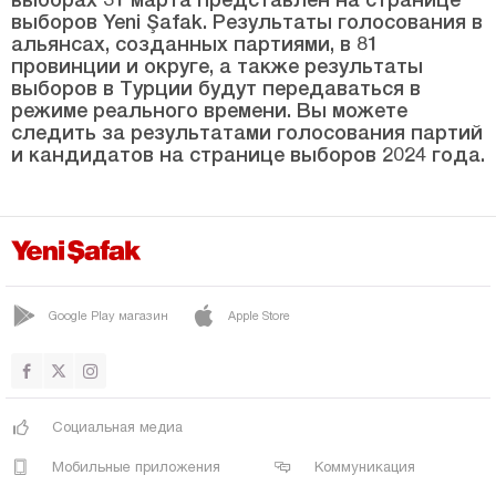
Чанаккале
выборов Yeni Şafak. Результаты голосования в
альянсах, созданных партиями, в 81
Чанкыры
провинции и округе, а также результаты
выборов в Турции будут передаваться в
Чорум
режиме реального времени. Вы можете
Денизли
следить за результатами голосования партий
и кандидатов на странице выборов 2024 года.
Диярбакыр
Дюздже
Эдирне
Элязыг
Google Play магазин
Apple Store
Эрзинджан
Эрзурум
Эскишехир
Социальная медиа
Газиантеп
Мобильные приложения
Коммуникация
Гиресун