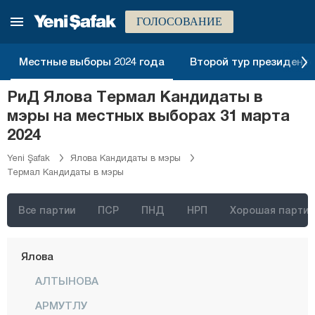
Сиирт
ГОЛОСОВАНИЕ
Синоп
Шырнак
Местные выборы 2024 года
Второй тур президентск
Сивас
РиД Ялова Термал Кандидаты в
Текирдаг
мэры на местных выборах 31 марта
Токат
2024
Трабзон
Yeni Şafak
Ялова Кандидаты в мэры
Термал Кандидаты в мэры
Тунджели
Ушак
Все партии
ПСР
ПНД
НРП
Хорошая партия
Ван
Ялова
АЛТЫНОВА
АРМУТЛУ