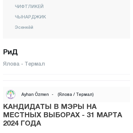
ЧИФТЛИКЕЙ
ЧЫНАРДЖИК
Эсенкёй
КАДЫКОЙ
Кайтаздере
РиД
Кору
Ялова - Термал
Центр
Субаши
ТАШКЕРПЮ
Ayhan Özmen
-
(Ялова / Термал)
ТАВШАНЛЫ
КАНДИДАТЫ В МЭРЫ НА
ТЕРМАЛ
МЕСТНЫХ ВЫБОРАХ - 31 МАРТА
2024 ГОДА
Тешвикие