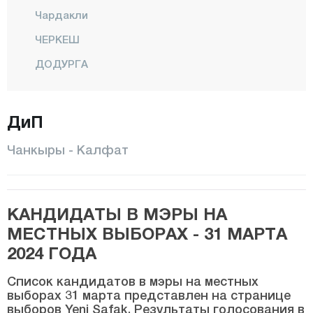
Чардакли
ЧЕРКЕШ
ДОДУРГА
ЭЛЬДИВАН
ЫЛГАЗ
ДиП
КАЛФАТ
Чанкыры - Калфат
КЫЗЫЛЫРМАК
КОРГУН
КАНДИДАТЫ В МЭРЫ НА
КУРШУНЛУ
МЕСТНЫХ ВЫБОРАХ - 31 МАРТА
Центр
2024 ГОДА
ОРТА
Список кандидатов в мэры на местных
ШАБАНОЗУ
выборах 31 марта представлен на странице
выборов Yeni Şafak. Результаты голосования в