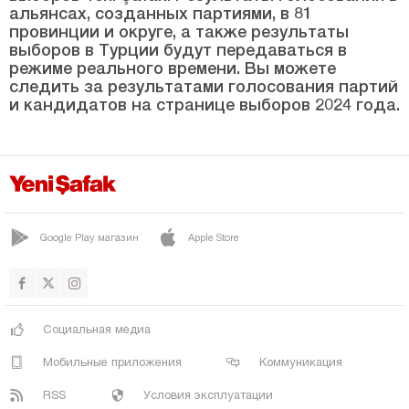
Саджак
альянсах, созданных партиями, в 81
провинции и округе, а также результаты
ЯРПАХЛЫ
выборов в Турции будут передаваться в
Яйлакент
режиме реального времени. Вы можете
следить за результатами голосования партий
Чорум
и кандидатов на странице выборов 2024 года.
Денизли
Диярбакыр
Дюздже
Эдирне
Google Play магазин
Apple Store
Элязыг
Эрзинджан
Эрзурум
Социальная медиа
Эскишехир
Мобильные приложения
Коммуникация
Газиантеп
RSS
Условия эксплуатации