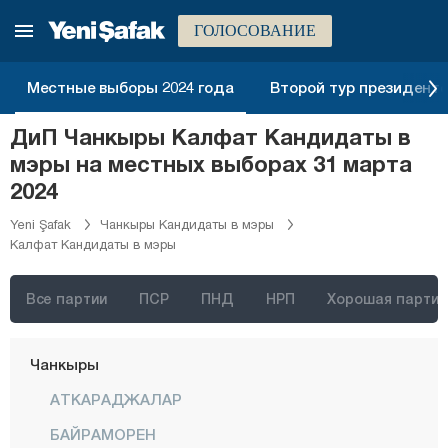
Бартын
ГОЛОСОВАНИЕ
Батман
Байбурт
Местные выборы 2024 года
Второй тур президентск
Биледжик
ДиП Чанкыры Калфат Кандидаты в
Бингёль
мэры на местных выборах 31 марта
Битлис
2024
Болу
Yeni Şafak
Чанкыры Кандидаты в мэры
Калфат Кандидаты в мэры
Бурдур
Бурса
Все партии
ПСР
ПНД
НРП
Хорошая партия
Чанаккале
Чанкыры
АТКАРАДЖАЛАР
БАЙРАМОРЕН