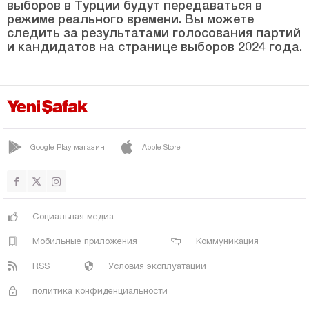
выборов в Турции будут передаваться в
режиме реального времени. Вы можете
следить за результатами голосования партий
и кандидатов на странице выборов 2024 года.
Google Play магазин
Apple Store
Социальная медиа
Мобильные приложения
Коммуникация
RSS
Условия эксплуатации
политика конфиденциальности