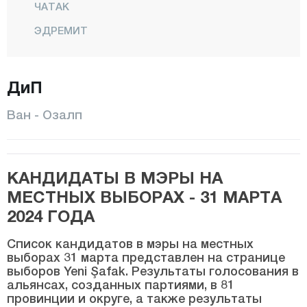
ЧАТАК
ЭДРЕМИТ
ЭРДЖИШ
ГЕВАШ
ДиП
ГЮРПЫНАР
Ван - Озалп
ИПЕКЙОЛУ
МУРАДИЕ
КАНДИДАТЫ В МЭРЫ НА
ОЗАЛП
МЕСТНЫХ ВЫБОРАХ - 31 МАРТА
САРАЙ
2024 ГОДА
ТУШБА
Список кандидатов в мэры на местных
Ялова
выборах 31 марта представлен на странице
выборов Yeni Şafak. Результаты голосования в
Йозгат
альянсах, созданных партиями, в 81
провинции и округе, а также результаты
Зонгулдак