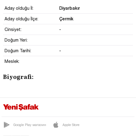
Diyarbakır
Aday olduğu İl:
Çermik
Aday olduğu İlçe:
-
Cinsiyet:
Doğum Yeri:
-
Doğum Tarihi:
Meslek:
Biyografi:
Google Play магазин
Apple Store