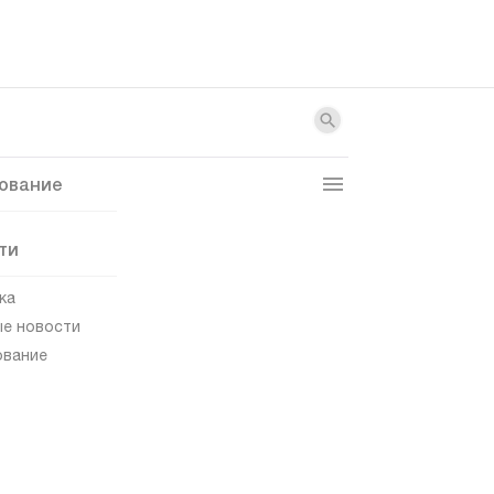
ование
ти
ка
е новости
ование