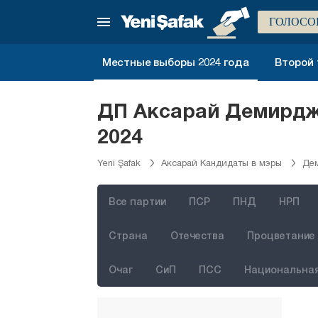
ГОЛОСО
Местные выборы 2024 года
Второй 
ДП Аксарай Демирдж
2024
Стамбул
Yeni Şafak
Аксарай Кандидаты в мэры
Де
Анкара
Измир
Все партии
ПСР
ПНД
НРП
Адана
Страна
Отечества
Процветание 
Адыяман
Очаг
СиП
ПСС
Национальная
Афьонкарахисар
Агры