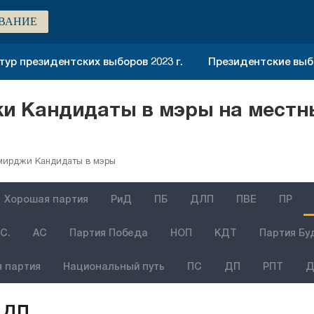
ВАНИЕ
тур президентских выборов 2023 г.
Президентские выбо
и Кандидаты в мэры на местны
мирджи Кандидаты в мэры
Хорошая партия
РиД
ПБ
ДЛП
ПВЕ
ПР
С.
АС
Партия Победа
НОП
КДТ
Партия Бу
 партия
Национальный путь
ПС
ДП
РПТ
Д
ДП