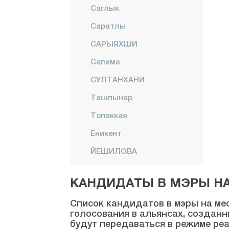
Саглык
Саратлы
САРЫЯХШИ
Селиме
СУЛТАНХАНИ
Ташпынар
Топаккая
Еникент
ЙЕШИЛОВА
Йешилтепе
КАНДИДАТЫ В МЭРЫ НА 
Амасья
Список кандидатов в мэры на мес
Анталия
голосования в альянсах, созданн
будут передаваться в режиме реа
Ардахан