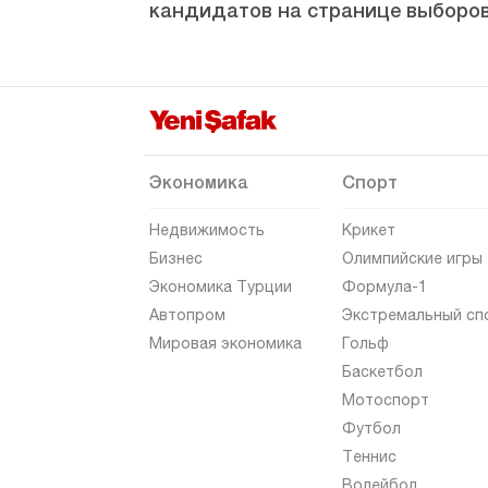
кандидатов на странице выборов
Артвин
Айдын
Балыкесир
Бартын
Батман
Экономика
Спорт
Байбурт
Недвижимость
Крикет
Биледжик
Бизнес
Олимпийские игры
Экономика Турции
Формула-1
Бингёль
Автопром
Экстремальный сп
Битлис
Мировая экономика
Гольф
Болу
Баскетбол
Мотоспорт
Бурдур
Футбол
Бурса
Теннис
Чанаккале
Волейбол