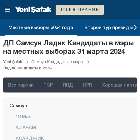
Мерсин
ГОЛОСОВАНИЕ
Мугла
Муш
Местные выборы 2024 года
Второй тур президентск
Невшехир
ДП Самсун Ладик Кандидаты в мэры
Нигде
на местных выборах 31 марта 2024
Орду
Yeni Şafak
Самсун Кандидаты в мэры
Ладик Кандидаты в мэры
Османие
Ризе
Все партии
ПСР
ПНД
НРП
Хорошая партия
Сакарья
Самсун
19 Мая
АЛАЧАМ
АСАРДЖИК