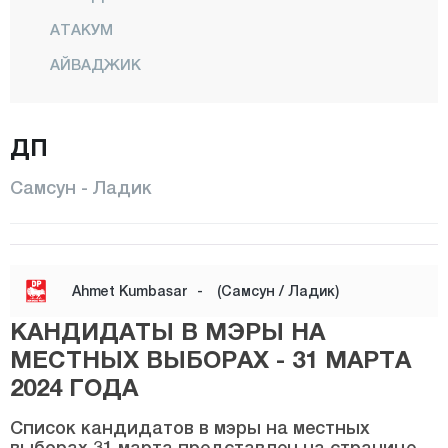
АТАКУМ
АЙВАДЖИК
БАФРА
ДЖАНИК
ДП
ЧАРШАМБА
Самсун - Ладик
ХАВЗА
ИЛКАДЫМ
Тополь
Ahmet Kumbasar
-
(Самсун / Ладик)
ЛАДИК
КАНДИДАТЫ В МЭРЫ НА
САЛЫПАЗАРЫ
МЕСТНЫХ ВЫБОРАХ - 31 МАРТА
2024 ГОДА
ТЕККЕКОЙ
ТЕРМЕ
Список кандидатов в мэры на местных
выборах 31 марта представлен на странице