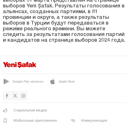
ВЕЗИРКОПРУ
выборов Yeni Şafak. Результаты голосования в
альянсах, созданных партиями, в 81
ЯКАКЕНТ
провинции и округе, а также результаты
выборов в Турции будут передаваться в
Шанлыурфа
режиме реального времени. Вы можете
Сиирт
следить за результатами голосования партий
и кандидатов на странице выборов 2024 года.
Синоп
Шырнак
Сивас
Текирдаг
Google Play магазин
Apple Store
Токат
Трабзон
Тунджели
Социальная медиа
Ушак
Мобильные приложения
Коммуникация
Ван