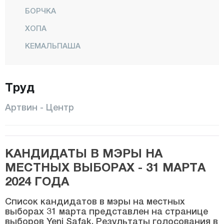
БОРЧКА
ХОПА
КЕМАЛЬПАША
Центр
Труд
МУРГУЛЬ
ШАВШАТ
Артвин - Центр
ЮСУФЕЛИ
Айдын
КАНДИДАТЫ В МЭРЫ НА
Балыкесир
МЕСТНЫХ ВЫБОРАХ - 31 МАРТА
Бартын
2024 ГОДА
Батман
Список кандидатов в мэры на местных
Байбурт
выборах 31 марта представлен на странице
выборов Yeni Şafak. Результаты голосования в