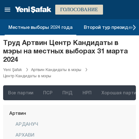
Анкара
ГОЛОСОВАНИЕ
Измир
Адана
Местные выборы 2024 года
Второй тур президентск
Адыяман
Труд Артвин Центр Кандидаты в
Афьонкарахисар
мэры на местных выборах 31 марта
Агры
2024
Аксарай
Yeni Şafak
Артвин Кандидаты в мэры
Центр Кандидаты в мэры
Амасья
Анталия
Все партии
ПСР
ПНД
НРП
Хорошая партия
Ардахан
Артвин
АРДАНУЧ
АРХАВИ