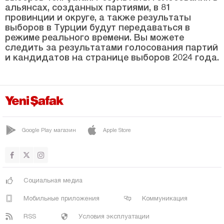
Биледжик
альянсах, созданных партиями, в 81
провинции и округе, а также результаты
Бингёль
выборов в Турции будут передаваться в
Битлис
режиме реального времени. Вы можете
следить за результатами голосования партий
Болу
и кандидатов на странице выборов 2024 года.
Бурдур
Бурса
Чанаккале
Чанкыры
Google Play магазин
Apple Store
Чорум
Денизли
Диярбакыр
Социальная медиа
Дюздже
Мобильные приложения
Коммуникация
Эдирне
RSS
Условия эксплуатации