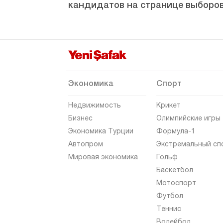
кандидатов на странице выборов
Бурдур
Бурса
Чанаккале
Чанкыры
Чорум
Экономика
Спорт
Денизли
Недвижимость
Крикет
Диярбакыр
Бизнес
Олимпийские игры
Экономика Турции
Формула-1
Дюздже
Автопром
Экстремальный сп
Эдирне
Мировая экономика
Гольф
Элязыг
Баскетбол
Мотоспорт
Эрзинджан
Футбол
Эрзурум
Теннис
Эскишехир
Волейбол