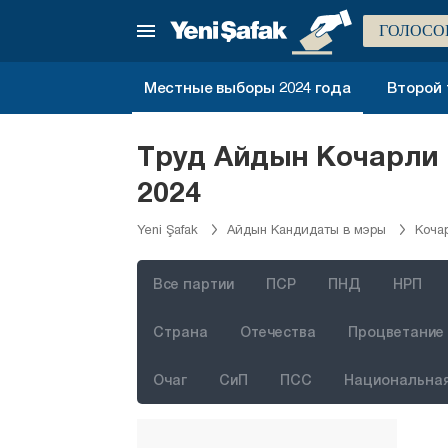
ГОЛОСО
Стамбул
Анкара
Местные выборы 2024 года
Второй 
Измир
Адана
Труд Айдын Кочарли 
Адыяман
2024
Афьонкарахисар
Yeni Şafak
Айдын Кандидаты в мэры
Коча
Агры
Аксарай
Все партии
ПСР
ПНД
НРП
Амасья
Страна
Отечества
Процветание 
Анталия
Очаг
СиП
ПСС
Национальная
Ардахан
Артвин