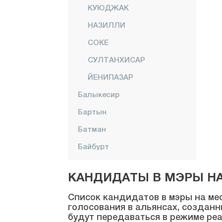
КУЮДЖАК
НАЗИЛЛИ
СОКЕ
СУЛТАНХИСАР
ЙЕНИПАЗАР
Балыкесир
Бартын
Батман
Байбурт
Биледжик
КАНДИДАТЫ В МЭРЫ НА 
Бингёль
Список кандидатов в мэры на мес
Битлис
голосования в альянсах, созданн
будут передаваться в режиме реа
Болу