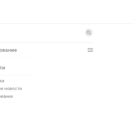
ование
ти
ка
е новости
ование