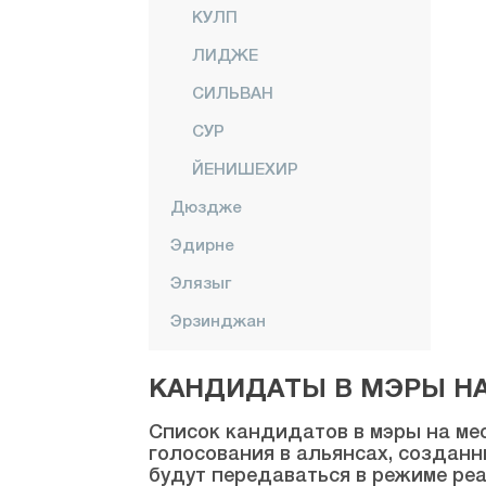
КУЛП
ЛИДЖЕ
СИЛЬВАН
СУР
ЙЕНИШЕХИР
Дюздже
Эдирне
Элязыг
Эрзинджан
Эрзурум
КАНДИДАТЫ В МЭРЫ НА 
Эскишехир
Список кандидатов в мэры на мес
Газиантеп
голосования в альянсах, созданн
будут передаваться в режиме реа
Гиресун