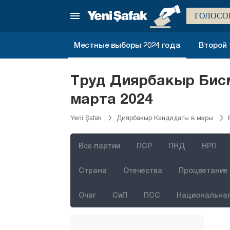
Бартын
ГОЛОСО
Батман
Байбурт
Местные выборы 2024 года
Второй 
Биледжик
Бингёль
Труд Диярбакыр Бис
Битлис
марта 2024
Болу
Yeni Şafak
Диярбакыр Кандидаты в мэры
Бурдур
Бурса
Все партии
ПСР
ПНД
НРП
Чанаккале
Страна
Отечества
Процветание 
Чанкыры
Очаг
СиП
ПСС
Национальная
Чорум
Денизли