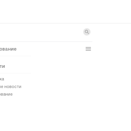
ование
ти
ка
е новости
ование