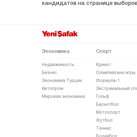
кандидатов на странице выборов
Гюмюшхане
Хаккяри
Хатай
Ыгдыр
Ыспарта
Экономика
Спорт
Кахраманмараш
Недвижимость
Крикет
Карабюк
Бизнес
Олимпийские игры
Экономика Турции
Формула-1
Караман
Автопром
Экстремальный сп
Карс
Мировая экономика
Гольф
Кастамону
Баскетбол
Мотоспорт
Кайсери
Футбол
Килис
Теннис
Кырыккале
Волейбол