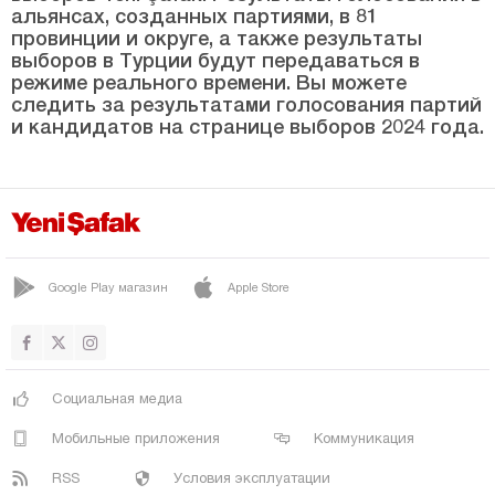
Эскишехир
альянсах, созданных партиями, в 81
провинции и округе, а также результаты
Газиантеп
выборов в Турции будут передаваться в
Гиресун
режиме реального времени. Вы можете
следить за результатами голосования партий
Гюмюшхане
и кандидатов на странице выборов 2024 года.
Хаккяри
Хатай
Ыгдыр
Ыспарта
Google Play магазин
Apple Store
Кахраманмараш
Карабюк
Караман
Социальная медиа
Карс
Мобильные приложения
Коммуникация
Кастамону
RSS
Условия эксплуатации