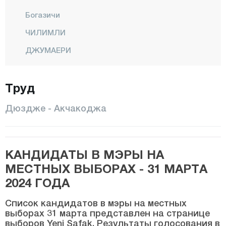
Богазичи
ЧИЛИМЛИ
ДЖУМАЕРИ
ГЕЛЬЯКА
Труд
ГЮМЮШОВА
КАЙНАШЛЫ
Дюздже - Акчакоджа
Центр
ЙИГИЛДЖА
КАНДИДАТЫ В МЭРЫ НА
Эдирне
МЕСТНЫХ ВЫБОРАХ - 31 МАРТА
Элязыг
2024 ГОДА
Эрзинджан
Список кандидатов в мэры на местных
Эрзурум
выборах 31 марта представлен на странице
выборов Yeni Şafak. Результаты голосования в