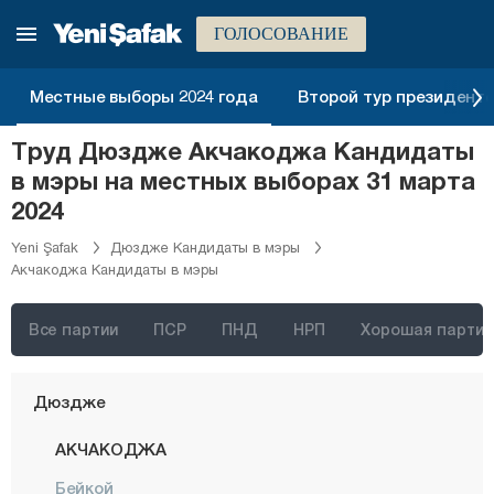
Бингёль
ГОЛОСОВАНИЕ
Битлис
Болу
Местные выборы 2024 года
Второй тур президентск
Бурдур
Труд Дюздже Акчакоджа Кандидаты
Бурса
в мэры на местных выборах 31 марта
Чанаккале
2024
Чанкыры
Yeni Şafak
Дюздже Кандидаты в мэры
Акчакоджа Кандидаты в мэры
Чорум
Денизли
Все партии
ПСР
ПНД
НРП
Хорошая партия
Диярбакыр
Дюздже
АКЧАКОДЖА
Бейкой