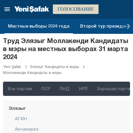
Болу
ГОЛОСОВАНИЕ
Бурдур
Бурса
Местные выборы 2024 года
Второй тур президентск
Чанаккале
Труд Элязыг Моллакенди Кандидаты
Чанкыры
в мэры на местных выборах 31 марта
Чорум
2024
Денизли
Yeni Şafak
Элязыг Кандидаты в мэры
Моллакенди Кандидаты в мэры
Диярбакыр
Дюздже
Все партии
ПСР
ПНД
НРП
Хорошая партия
Эдирне
Элязыг
АГИН
Акчакираз