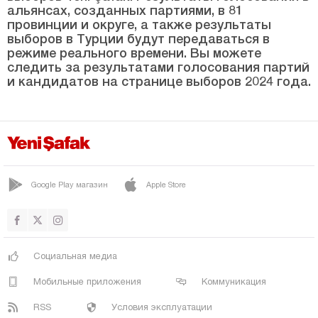
ПАЛУ
альянсах, созданных партиями, в 81
провинции и округе, а также результаты
Сариджан
выборов в Турции будут передаваться в
СИВРИЛДЕ
режиме реального времени. Вы можете
следить за результатами голосования партий
Учоджак
и кандидатов на странице выборов 2024 года.
Языконак
Юртбаши
Эрзинджан
Эрзурум
Google Play магазин
Apple Store
Эскишехир
Газиантеп
Гиресун
Социальная медиа
Гюмюшхане
Мобильные приложения
Коммуникация
Хаккяри
RSS
Условия эксплуатации