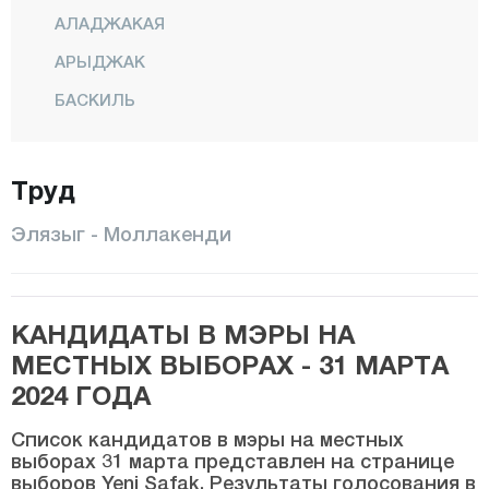
АЛАДЖАКАЯ
АРЫДЖАК
БАСКИЛЬ
Бейхан
Букарды
Труд
Эримли
Элязыг - Моллакенди
КАРАКОЧАН
КЕБАН
КАНДИДАТЫ В МЭРЫ НА
КОВАНДЖИЛАР
МЕСТНЫХ ВЫБОРАХ - 31 МАРТА
МАДЕН
2024 ГОДА
Центр
Список кандидатов в мэры на местных
Моллакенди
выборах 31 марта представлен на странице
выборов Yeni Şafak. Результаты голосования в