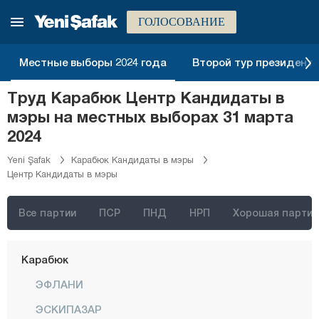
Эрзурум
ГОЛОСОВАНИЕ
Эскишехир
Газиантеп
Местные выборы 2024 года
Второй тур президентск
Гиресун
Труд Карабюк Центр Кандидаты в
Гюмюшхане
мэры на местных выборах 31 марта
Хаккяри
2024
Хатай
Yeni Şafak
Карабюк Кандидаты в мэры
Центр Кандидаты в мэры
Ыгдыр
Ыспарта
Все партии
ПСР
ПНД
НРП
Хорошая партия
Кахраманмараш
Карабюк
ЭФЛАНИ
ЭСКИПАЗАР