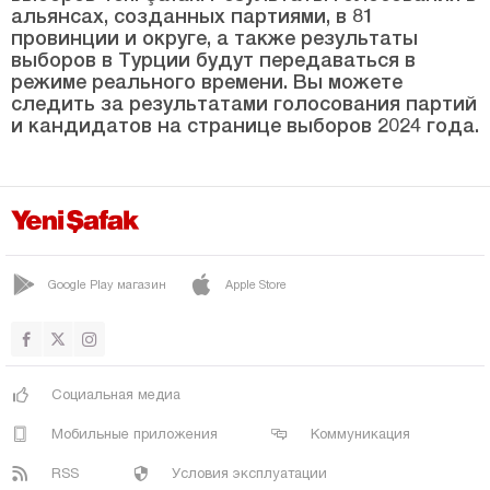
Кыршехир
альянсах, созданных партиями, в 81
провинции и округе, а также результаты
Коджаэли
выборов в Турции будут передаваться в
Конья
режиме реального времени. Вы можете
следить за результатами голосования партий
Кютахья
и кандидатов на странице выборов 2024 года.
Малатья
Маниса
Мардин
Мерсин
Google Play магазин
Apple Store
Мугла
Муш
Невшехир
Социальная медиа
Нигде
Мобильные приложения
Коммуникация
Орду
RSS
Условия эксплуатации