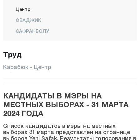
Центр
ОВАДЖИК
САФРАНБОЛУ
ЙЕНИДЖЕ
Труд
Йортан
Караман
Карабюк - Центр
Карс
Кастамону
КАНДИДАТЫ В МЭРЫ НА
Кайсери
МЕСТНЫХ ВЫБОРАХ - 31 МАРТА
Килис
2024 ГОДА
Кырыккале
Список кандидатов в мэры на местных
Кыркларэли
выборах 31 марта представлен на странице
выборов Yeni Şafak. Результаты голосования в