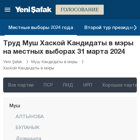
Кыршехир
ГОЛОСОВАНИЕ
Коджаэли
Конья
Местные выборы 2024 года
Второй тур президентск
Кютахья
Труд Муш Хаской Кандидаты в мэры
Малатья
на местных выборах 31 марта 2024
Маниса
Yeni Şafak
Муш Кандидаты в мэры
Хаской Кандидаты в мэры
Мардин
Мерсин
Все партии
ПСР
ПНД
НРП
Хорошая партия
Мугла
Муш
АЛТЫНОВА
БУЛАНЫК
Дузкышла