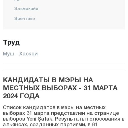
Эльмакайя
Эрентепе
ХАСКОЙ
Труд
Караагачлы
Кыркёй
Муш - Хаской
Кызылагач
Конаккуран
КАНДИДАТЫ В МЭРЫ НА
Конукбеклер
МЕСТНЫХ ВЫБОРАХ - 31 МАРТА
КОРКУТ
2024 ГОДА
МАЛАЗГИРТ
Список кандидатов в мэры на местных
Центр
выборах 31 марта представлен на странице
выборов Yeni Şafak. Результаты голосования в
Рустемгедик
альянсах, созданных партиями, в 81