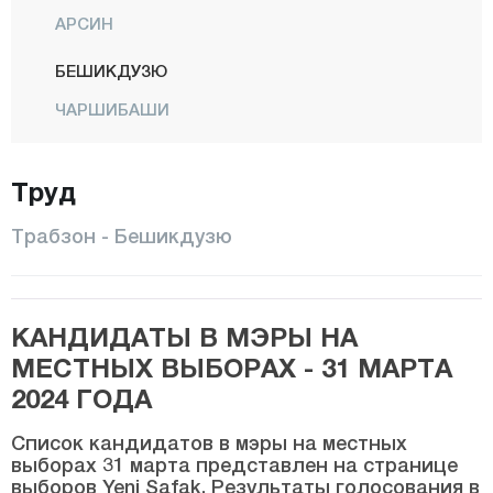
АРСИН
БЕШИКДУЗЮ
ЧАРШИБАШИ
ЧАЙКАРА
Труд
ДЕРНЕКПАЗАРЫ
ДУЗКОЙ
Трабзон - Бешикдузю
ХАЙРАТ
КЁПРЮБАШИ
КАНДИДАТЫ В МЭРЫ НА
МАЧКА
МЕСТНЫХ ВЫБОРАХ - 31 МАРТА
ОФ
2024 ГОДА
ОРТАХИСАР
Список кандидатов в мэры на местных
ШАЛПАЗАРЫ
выборах 31 марта представлен на странице
выборов Yeni Şafak. Результаты голосования в