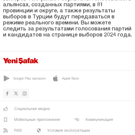
СЮРМЕНЕ
альянсах, созданных партиями, в 81
провинции и округе, а также результаты
ТОНЯ
выборов в Турции будут передаваться в
ВАКФЫКЕБИР
режиме реального времени. Вы можете
следить за результатами голосования партий
ЙОМРА
и кандидатов на странице выборов 2024 года.
Тунджели
Ушак
Ван
Ялова
Google Play магазин
Apple Store
Йозгат
Зонгулдак
Социальная медиа
Мобильные приложения
Коммуникация
RSS
Условия эксплуатации