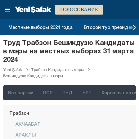
Ризе
ГОЛОСОВАНИЕ
Сакарья
Самсун
Местные выборы 2024 года
Второй тур президентск
Шанлыурфа
Труд Трабзон Бешикдузю Кандидаты
Сиирт
в мэры на местных выборах 31 марта
Синоп
2024
Шырнак
Yeni Şafak
Трабзон Кандидаты в мэры
Бешикдузю Кандидаты в мэры
Сивас
Текирдаг
Все партии
ПСР
ПНД
НРП
Хорошая партия
Токат
Трабзон
АКЧААБАТ
АРАКЛЫ