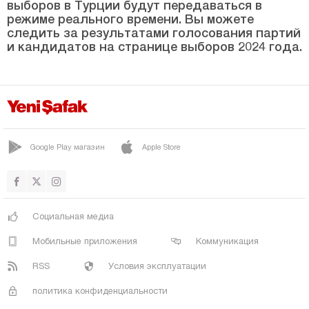
выборов в Турции будут передаваться в
САРАЙКОЙ
режиме реального времени. Вы можете
следить за результатами голосования партий
СЕРИНХИСАР
и кандидатов на странице выборов 2024 года.
ТАВАС
Диярбакыр
Дюздже
Эдирне
Google Play магазин
Apple Store
Элязыг
Эрзинджан
Эрзурум
Социальная медиа
Эскишехир
Мобильные приложения
Коммуникация
Газиантеп
RSS
Условия эксплуатации
Гиресун
политика конфиденциальности
Гюмюшхане