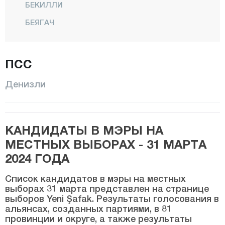
БЕКИЛЛИ
БЕЯГАЧ
БОЗКУРТ
БУЛДАН
ПСС
ЧАЛ
Денизли
ЧАМЕЛИ
ЧАРДАК
КАНДИДАТЫ В МЭРЫ НА
ЧИВРИЛ
МЕСТНЫХ ВЫБОРАХ - 31 МАРТА
ГЮНЕЙ
2024 ГОДА
ХОНАЗ
Список кандидатов в мэры на местных
КАЛЕ
выборах 31 марта представлен на странице
выборов Yeni Şafak. Результаты голосования в
МЕРКЕЗЕФЕНДИ
альянсах, созданных партиями, в 81
ПАМУККАЛЕ
провинции и округе, а также результаты