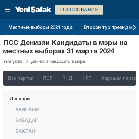
Бингёль
ГОЛОСОВАНИЕ
Битлис
Местные выборы 2024 года
Второй тур президентск
Болу
ПСС Денизли Кандидаты в мэры на
Бурдур
местных выборах 31 марта 2024
Бурса
Yeni Şafak
Денизли Кандидаты в мэры
Чанаккале
Чанкыры
Все партии
ПСР
ПНД
НРП
Хорошая партия
Чорум
Денизли
АКИПАЯМ
БАБАДАГ
БАКЛАН