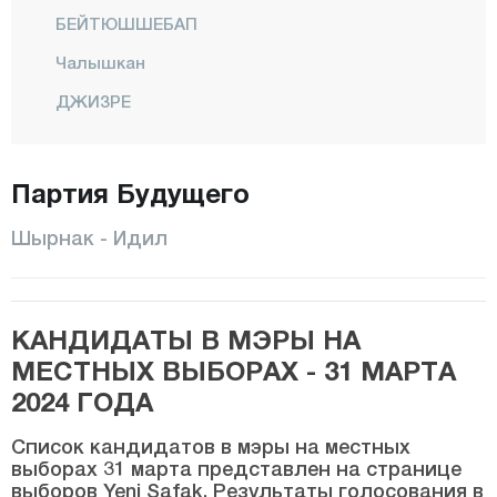
БЕЙТЮШШЕБАП
Чалышкан
ДЖИЗРЕ
Фындык
Гёрюмлю
Партия Будущего
ГЮЧЛУКОНАК
Шырнак - Идил
Хилал
ИДИЛ
КАНДИДАТЫ В МЭРЫ НА
Каралар
МЕСТНЫХ ВЫБОРАХ - 31 МАРТА
Касрык
2024 ГОДА
Кумчаты
Список кандидатов в мэры на местных
Центр
выборах 31 марта представлен на странице
выборов Yeni Şafak. Результаты голосования в