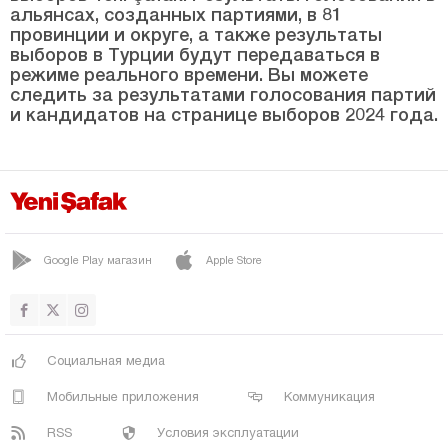
Шеноба
альянсах, созданных партиями, в 81
провинции и округе, а также результаты
СИЛОПИ
выборов в Турции будут передаваться в
Сирткёй
режиме реального времени. Вы можете
следить за результатами голосования партий
УЛУДЕРЕ
и кандидатов на странице выборов 2024 года.
Узунгечит
Сивас
Текирдаг
Токат
Google Play магазин
Apple Store
Трабзон
Тунджели
Ушак
Социальная медиа
Ван
Мобильные приложения
Коммуникация
Ялова
RSS
Условия эксплуатации