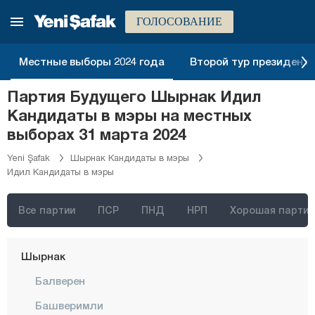
Невшехир
ГОЛОСОВАНИЕ
Нигде
Орду
Местные выборы 2024 года
Второй тур президентск
Османие
Партия Будущего Шырнак Идил
Ризе
Кандидаты в мэры на местных
Сакарья
выборах 31 марта 2024
Самсун
Yeni Şafak
Шырнак Кандидаты в мэры
Идил Кандидаты в мэры
Шанлыурфа
Сиирт
Все партии
ПСР
ПНД
НРП
Хорошая партия
Синоп
Шырнак
Балверен
Башверимли