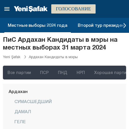
Измир
ГОЛОСОВАНИЕ
Адана
Местные выборы 2024 года
Второй тур президентск
Адыяман
ПиС Ардахан Кандидаты в мэры на
Афьонкарахисар
местных выборах 31 марта 2024
Агры
Yeni Şafak
Ардахан Кандидаты в мэры
Аксарай
Амасья
Все партии
ПСР
ПНД
НРП
Хорошая партия
Анталия
Ардахан
СУМАСШЕДШИЙ
ДАМАЛ
ГЕЛЕ