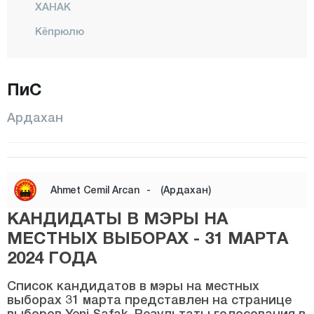
ХАНАК
Кёпрюлю
Центр
ПОСОФ
ПиС
Артвин
Ардахан
Айдын
Балыкесир
Бартын
Ahmet Cemil Arcan
-
(Ардахан)
Батман
КАНДИДАТЫ В МЭРЫ НА
Байбурт
МЕСТНЫХ ВЫБОРАХ - 31 МАРТА
Биледжик
2024 ГОДА
Бингёль
Список кандидатов в мэры на местных
выборах 31 марта представлен на странице
Битлис
выборов Yeni Şafak. Результаты голосования в