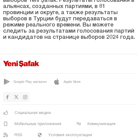
Болу
альянсах, созданных партиями, в 81
провинции и округе, а также результаты
Бурдур
выборов в Турции будут передаваться в
режиме реального времени. Вы можете
Бурса
следить за результатами голосования партий
и кандидатов на странице выборов 2024 года.
Чанаккале
Чанкыры
Чорум
Денизли
Диярбакыр
Google Play магазин
Apple Store
Дюздже
Эдирне
Элязыг
Социальная медиа
Эрзинджан
Мобильные приложения
Коммуникация
Эрзурум
RSS
Условия эксплуатации