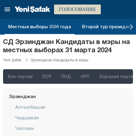
Чанаккале
ГОЛОСОВАНИЕ
Чанкыры
Местные выборы 2024 года
Второй тур президентск
Чорум
СД Эрзинджан Кандидаты в мэры на
Денизли
местных выборах 31 марта 2024
Диярбакыр
Yeni Şafak
Эрзинджан Кандидаты в мэры
Дюздже
Эдирне
Все партии
ПСР
ПНД
НРП
Хорошая партия
Элязыг
Эрзинджан
Алтынбашак
Чадыркая
Чаглаян