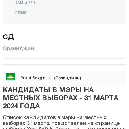
ЧАЙЫРЛЫ
ИЛИК
Каргин
КЕМАХ
СД
КЕМАЛИЕ
Эрзинджан
Мерджан
Центр
Моллакёй
Yusuf Sezgin
-
(Эрзинджан)
ОТЛУКБЕЛИ
КАНДИДАТЫ В МЭРЫ НА
РЕФАХИЕ
МЕСТНЫХ ВЫБОРАХ - 31 МАРТА
ТЕРДЖАН
2024 ГОДА
УЗУМЛУ
Список кандидатов в мэры на местных
выборах 31 марта представлен на странице
Эрзурум
выборов Yeni Şafak. Результаты голосования в