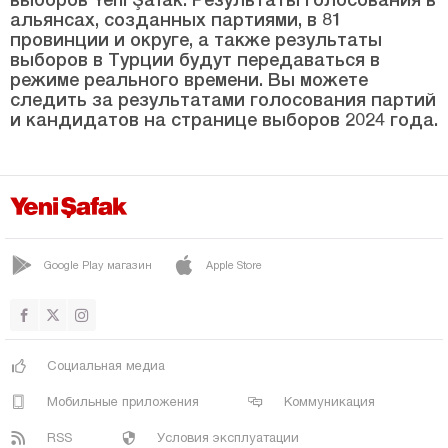
Эскишехир
альянсах, созданных партиями, в 81
провинции и округе, а также результаты
Газиантеп
выборов в Турции будут передаваться в
режиме реального времени. Вы можете
Гиресун
следить за результатами голосования партий
и кандидатов на странице выборов 2024 года.
Гюмюшхане
Хаккяри
Хатай
Ыгдыр
Ыспарта
Google Play магазин
Apple Store
Кахраманмараш
Карабюк
Караман
Социальная медиа
Карс
Мобильные приложения
Коммуникация
Кастамону
RSS
Условия эксплуатации