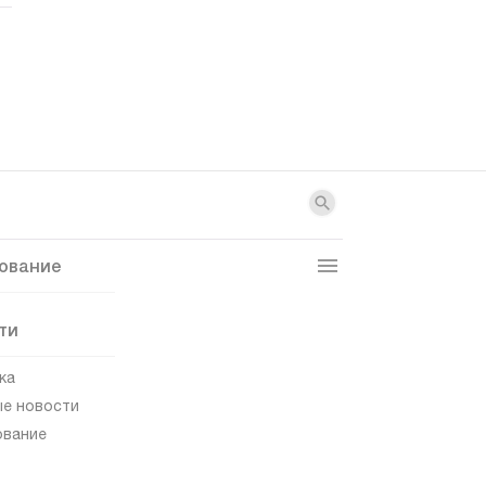
ование
ти
ка
е новости
ование