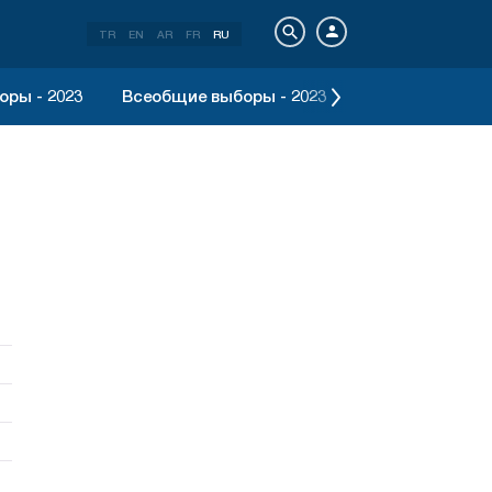
TR
EN
AR
FR
RU
ры - 2023
Всеобщие выборы - 2023
Выборы в Стамб