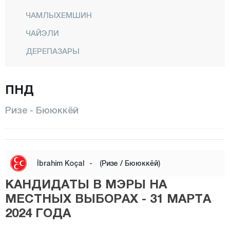
ЧАМЛЫХЕМШИН
ЧАЙЭЛИ
ДЕРЕПАЗАРЫ
ФЫНДЫКЛЫ
ПНД
ГЮНЕЙСУ
ХЕМШИН
Ризе - Бююккёй
ИКИЗДЕРЕ
ИЙИДЕРЭ
КАЛКАНДЕРЕ
İbrahim Koçal
-
(Ризе / Бююккёй)
Кендирли
КАНДИДАТЫ В МЭРЫ НА
Маденли
МЕСТНЫХ ВЫБОРАХ - 31 МАРТА
2024 ГОДА
Центр