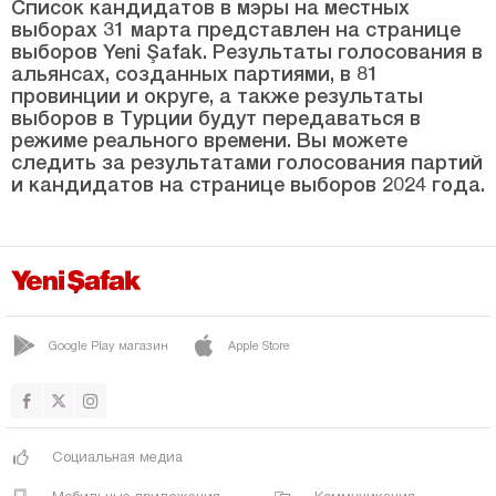
МУРАДИЕ
Список кандидатов в мэры на местных
выборах 31 марта представлен на странице
ПАЗАР
выборов Yeni Şafak. Результаты голосования в
альянсах, созданных партиями, в 81
Саларха
провинции и округе, а также результаты
выборов в Турции будут передаваться в
Тунджа
режиме реального времени. Вы можете
Сакарья
следить за результатами голосования партий
и кандидатов на странице выборов 2024 года.
Самсун
Шанлыурфа
Сиирт
Синоп
Google Play магазин
Apple Store
Шырнак
Сивас
Текирдаг
Социальная медиа
Токат