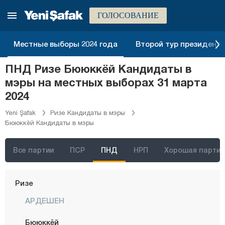
Малатья
ГОЛОСОВАНИЕ
Маниса
Мардин
Местные выборы 2024 года
Второй тур президентск
Мерсин
ПНД Ризе Бююккёй Кандидаты в
Мугла
мэры на местных выборах 31 марта
Муш
2024
Невшехир
Yeni Şafak
Ризе Кандидаты в мэры
Бююккёй Кандидаты в мэры
Нигде
Орду
Все партии
ПСР
ПНД
НРП
Хорошая партия
Османие
Ризе
АРДЕШЕН
Бююккёй