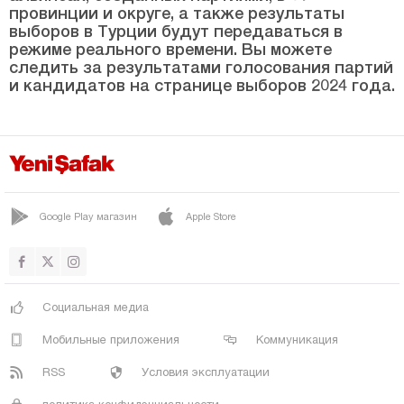
Сарыпынар
провинции и округе, а также результаты
выборов в Турции будут передаваться в
Серинова
режиме реального времени. Вы можете
следить за результатами голосования партий
Сунгу
и кандидатов на странице выборов 2024 года.
Узгёгур
ВАРТО
Яйгын
ЙЕШИЛОВА
Google Play магазин
Apple Store
Йонджалы
Невшехир
Нигде
Социальная медиа
Орду
Мобильные приложения
Коммуникация
Османие
RSS
Условия эксплуатации
Ризе