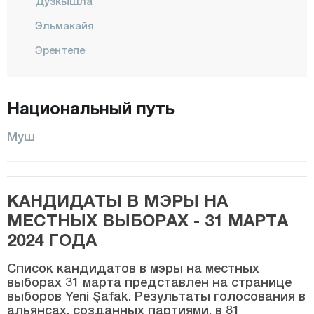
Дузкышла
Эльмакайя
Эрентепе
ХАСКОЙ
Караагачлы
Национальный путь
Кыркёй
Муш
Кызылагач
Конаккуран
КАНДИДАТЫ В МЭРЫ НА
Конукбеклер
МЕСТНЫХ ВЫБОРАХ - 31 МАРТА
КОРКУТ
2024 ГОДА
МАЛАЗГИРТ
Список кандидатов в мэры на местных
Центр
выборах 31 марта представлен на странице
выборов Yeni Şafak. Результаты голосования в
Рустемгедик
альянсах, созданных партиями, в 81