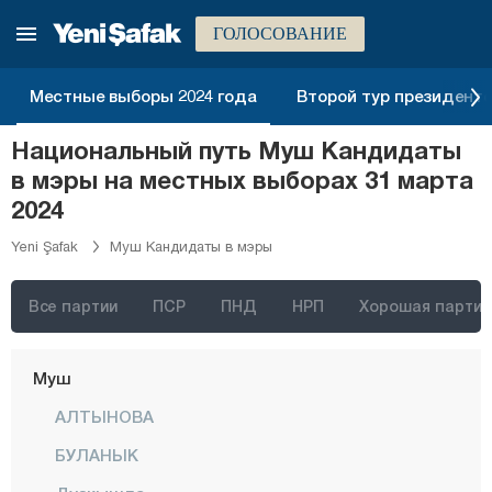
Кыршехир
ГОЛОСОВАНИЕ
Коджаэли
Местные выборы 2024 года
Второй тур президентск
Конья
Кютахья
Национальный путь Муш Кандидаты
в мэры на местных выборах 31 марта
Малатья
2024
Маниса
Yeni Şafak
Муш Кандидаты в мэры
Мардин
Мерсин
Все партии
ПСР
ПНД
НРП
Хорошая партия
Мугла
Муш
АЛТЫНОВА
БУЛАНЫК