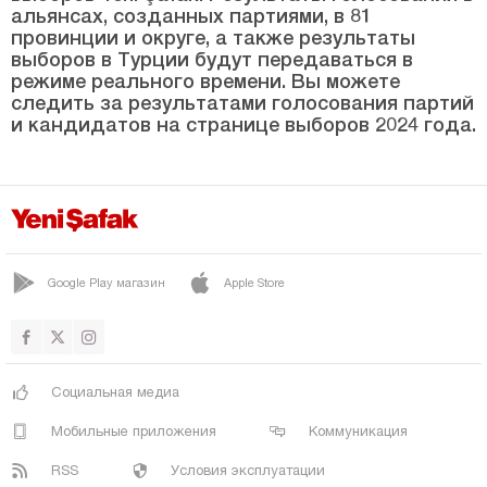
ТЕРМЕ
альянсах, созданных партиями, в 81
провинции и округе, а также результаты
ВЕЗИРКОПРУ
выборов в Турции будут передаваться в
ЯКАКЕНТ
режиме реального времени. Вы можете
следить за результатами голосования партий
Шанлыурфа
и кандидатов на странице выборов 2024 года.
Сиирт
Синоп
Шырнак
Сивас
Google Play магазин
Apple Store
Текирдаг
Токат
Трабзон
Социальная медиа
Тунджели
Мобильные приложения
Коммуникация
Ушак
RSS
Условия эксплуатации