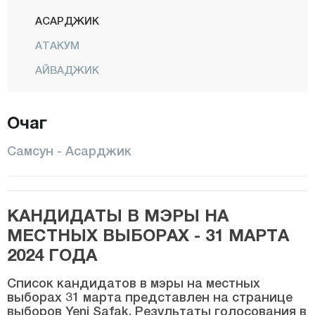
АСАРДЖИК
АТАКУМ
АЙВАДЖИК
БАФРА
Очаг
ДЖАНИК
ЧАРШАМБА
Самсун - Асарджик
ХАВЗА
ИЛКАДЫМ
КАНДИДАТЫ В МЭРЫ НА
Тополь
МЕСТНЫХ ВЫБОРАХ - 31 МАРТА
ЛАДИК
2024 ГОДА
САЛЫПАЗАРЫ
Список кандидатов в мэры на местных
ТЕККЕКОЙ
выборах 31 марта представлен на странице
выборов Yeni Şafak. Результаты голосования в