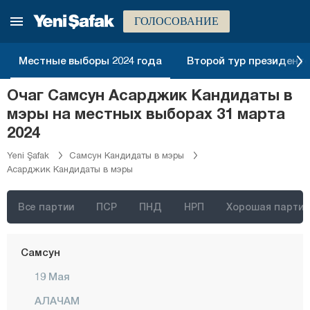
Мардин
ГОЛОСОВАНИЕ
Мерсин
Мугла
Местные выборы 2024 года
Второй тур президентск
Муш
Очаг Самсун Асарджик Кандидаты в
Невшехир
мэры на местных выборах 31 марта
Нигде
2024
Орду
Yeni Şafak
Самсун Кандидаты в мэры
Асарджик Кандидаты в мэры
Османие
Ризе
Все партии
ПСР
ПНД
НРП
Хорошая партия
Сакарья
Самсун
19 Мая
АЛАЧАМ