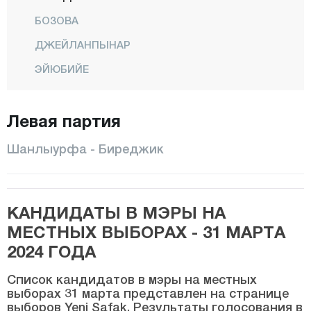
БОЗОВА
ДЖЕЙЛАНПЫНАР
ЭЙЮБИЙЕ
ХАЛФЕТИ
Левая партия
ХАЛИЛИЕ
ХАРРАН
Шанлыурфа - Биреджик
ХИЛВАН
КАРАКОПРЮ
КАНДИДАТЫ В МЭРЫ НА
СИВЕРЕК
МЕСТНЫХ ВЫБОРАХ - 31 МАРТА
СУРУЧ
2024 ГОДА
ВИРАНШЕХИР
Список кандидатов в мэры на местных
Сиирт
выборах 31 марта представлен на странице
выборов Yeni Şafak. Результаты голосования в