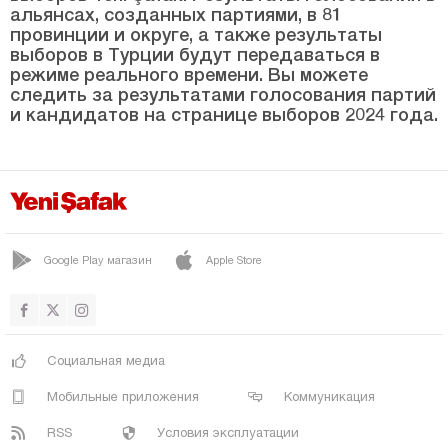
Синоп
альянсах, созданных партиями, в 81
провинции и округе, а также результаты
Шырнак
выборов в Турции будут передаваться в
Сивас
режиме реального времени. Вы можете
следить за результатами голосования партий
Текирдаг
и кандидатов на странице выборов 2024 года.
Токат
Трабзон
Тунджели
Ушак
Google Play магазин
Apple Store
Ван
Ялова
Йозгат
Социальная медиа
Зонгулдак
Мобильные приложения
Коммуникация
RSS
Условия эксплуатации