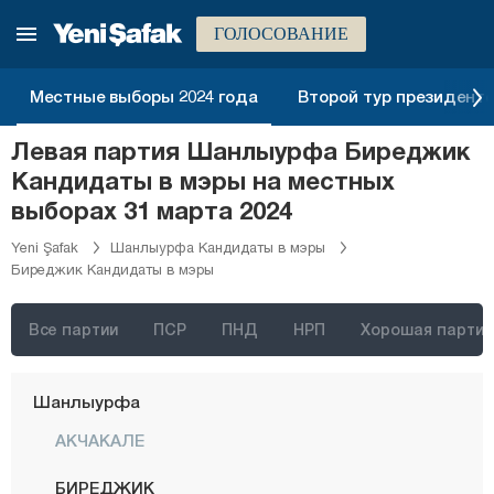
Мерсин
ГОЛОСОВАНИЕ
Мугла
Муш
Местные выборы 2024 года
Второй тур президентск
Невшехир
Левая партия Шанлыурфа Биреджик
Нигде
Кандидаты в мэры на местных
Орду
выборах 31 марта 2024
Османие
Yeni Şafak
Шанлыурфа Кандидаты в мэры
Биреджик Кандидаты в мэры
Ризе
Сакарья
Все партии
ПСР
ПНД
НРП
Хорошая партия
Самсун
Шанлыурфа
АКЧАКАЛЕ
БИРЕДЖИК