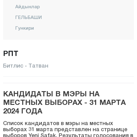
Айдынлар
ГЕЛЬБАШИ
Гункири
ГЮРОЙМАК
ХИЗАН
РПТ
Кавакбаши
Битлис - Татван
Центр
МУТКИ
КАНДИДАТЫ В МЭРЫ НА
Овакишла
МЕСТНЫХ ВЫБОРАХ - 31 МАРТА
ТАТВАН
2024 ГОДА
Йолалан
Список кандидатов в мэры на местных
Болу
выборах 31 марта представлен на странице
выборов Yeni Şafak. Результаты голосования в