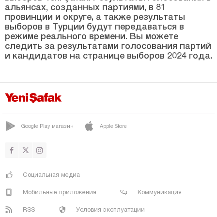
Бурдур
альянсах, созданных партиями, в 81
провинции и округе, а также результаты
Бурса
выборов в Турции будут передаваться в
Чанаккале
режиме реального времени. Вы можете
следить за результатами голосования партий
Чанкыры
и кандидатов на странице выборов 2024 года.
Чорум
Денизли
Диярбакыр
Дюздже
Google Play магазин
Apple Store
Эдирне
Элязыг
Эрзинджан
Социальная медиа
Эрзурум
Мобильные приложения
Коммуникация
Эскишехир
RSS
Условия эксплуатации