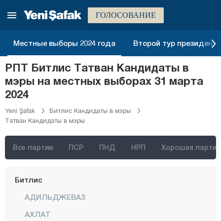
Анталия
ГОЛОСОВАНИЕ
Ардахан
Артвин
Местные выборы 2024 года
Второй тур президентск
Айдын
РПТ Битлис Татван Кандидаты в
Балыкесир
мэры на местных выборах 31 марта
Бартын
2024
Батман
Yeni Şafak
Битлис Кандидаты в мэры
Татван Кандидаты в мэры
Байбурт
Биледжик
Все партии
ПСР
ПНД
НРП
Хорошая партия
Бингёль
Битлис
АДИЛЬДЖЕВАЗ
АХЛАТ