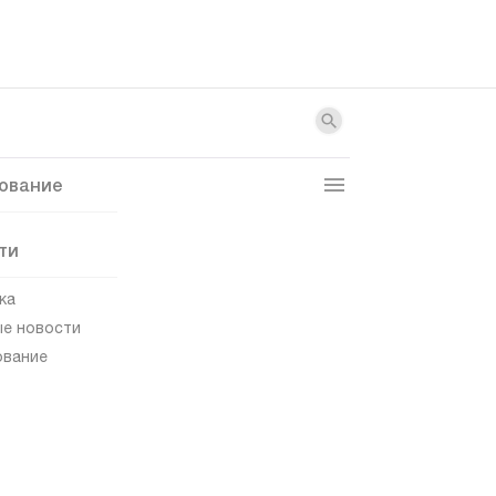
ование
ти
ка
е новости
ование