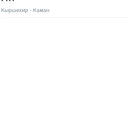
Кыршехир - Каман