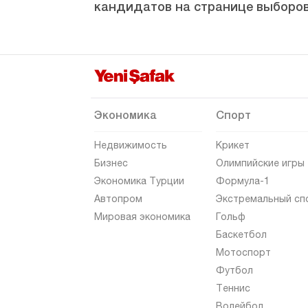
кандидатов на странице выборов
Самсун
Шанлыурфа
Сиирт
Синоп
Шырнак
Экономика
Спорт
Сивас
Недвижимость
Крикет
Текирдаг
Бизнес
Олимпийские игры
Экономика Турции
Формула-1
Токат
Автопром
Экстремальный сп
Трабзон
Мировая экономика
Гольф
Тунджели
Баскетбол
Мотоспорт
Ушак
Футбол
Ван
Теннис
Ялова
Волейбол