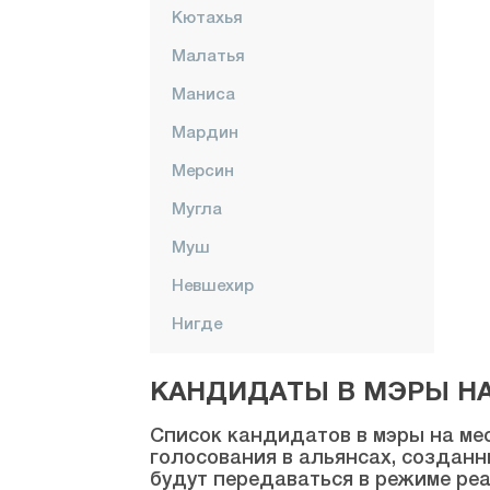
Кютахья
Малатья
Маниса
Мардин
Мерсин
Мугла
Муш
Невшехир
Нигде
Орду
КАНДИДАТЫ В МЭРЫ НА 
Османие
Список кандидатов в мэры на мес
Ризе
голосования в альянсах, созданн
будут передаваться в режиме реа
Сакарья