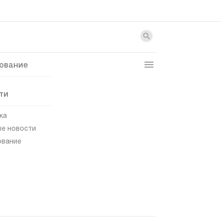
ование
ти
ка
е новости
ование