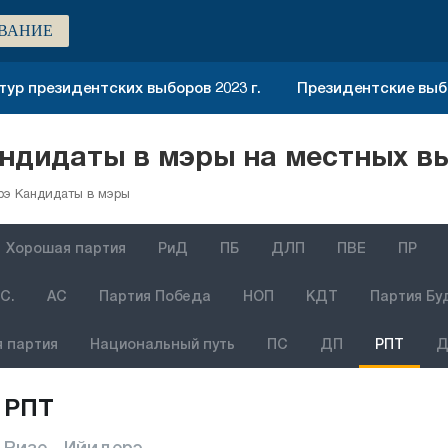
ВАНИЕ
тур президентских выборов 2023 г.
Президентские выбо
ндидаты в мэры на местных вы
рэ Кандидаты в мэры
Хорошая партия
РиД
ПБ
ДЛП
ПВЕ
ПР
С.
АС
Партия Победа
НОП
КДТ
Партия Бу
 партия
Национальный путь
ПС
ДП
РПТ
Д
РПТ
Ризе - Ийидерэ