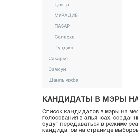
Центр
МУРАДИЕ
ПАЗАР
Саларха
Тунджа
Сакарья
Самсун
Шанлыурфа
Сиирт
КАНДИДАТЫ В МЭРЫ НА 
Синоп
Список кандидатов в мэры на мес
Шырнак
голосования в альянсах, созданн
будут передаваться в режиме реа
Сивас
кандидатов на странице выборов
Текирдаг