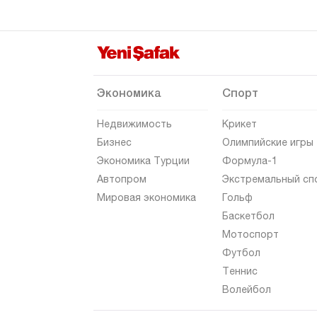
Токат
Трабзон
Тунджели
Ушак
Экономика
Спорт
Ван
Недвижимость
Крикет
Ялова
Бизнес
Олимпийские игры
Экономика Турции
Формула-1
Йозгат
Автопром
Экстремальный сп
Зонгулдак
Мировая экономика
Гольф
Баскетбол
Мотоспорт
Футбол
Теннис
Волейбол