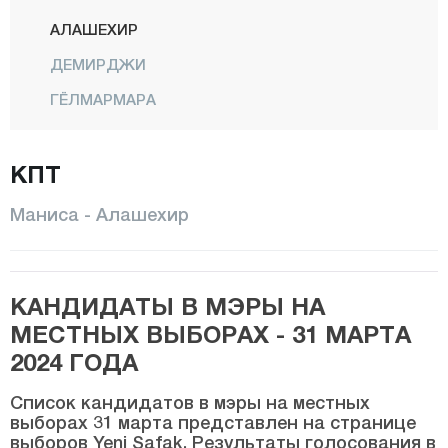
АЛАШЕХИР
ДЕМИРДЖИ
ГЁЛМАРМАРА
ГЕРДЕС
КПТ
КИРКАХАЧ
КЁПРЮБАШИ
Маниса - Алашехир
КУЛА
САЛИХЛИ
КАНДИДАТЫ В МЭРЫ НА
САРЫГОЛ
МЕСТНЫХ ВЫБОРАХ - 31 МАРТА
САРУХАНЛЫ
2024 ГОДА
ШЕХЗАДЕЛЕР
Список кандидатов в мэры на местных
СЕЛЕНДИ
выборах 31 марта представлен на странице
выборов Yeni Şafak. Результаты голосования в