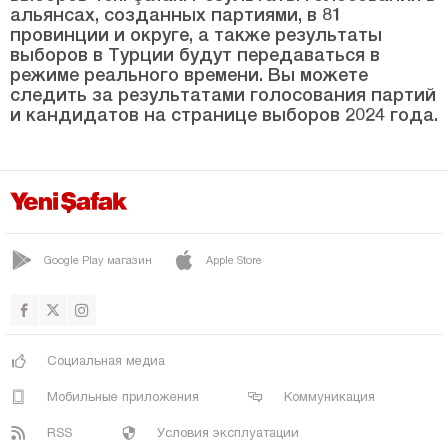
СОМА
альянсах, созданных партиями, в 81
провинции и округе, а также результаты
ТУРГУТЛУ
выборов в Турции будут передаваться в
ЮНУСЭМРЕ
режиме реального времени. Вы можете
следить за результатами голосования партий
Мардин
и кандидатов на странице выборов 2024 года.
Мерсин
Мугла
Муш
Невшехир
Google Play магазин
Apple Store
Нигде
Орду
Османие
Социальная медиа
Ризе
Мобильные приложения
Коммуникация
Сакарья
RSS
Условия эксплуатации