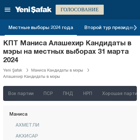
Кастамону
ГОЛОСОВАНИЕ
Кайсери
Килис
Местные выборы 2024 года
Второй тур президентск
Кырыккале
КПТ Маниса Алашехир Кандидаты в
Кыркларэли
мэры на местных выборах 31 марта
Кыршехир
2024
Коджаэли
Yeni Şafak
Маниса Кандидаты в мэры
Алашехир Кандидаты в мэры
Конья
Кютахья
Все партии
ПСР
ПНД
НРП
Хорошая партия
Малатья
Маниса
АХМЕТЛИ
АКХИСАР