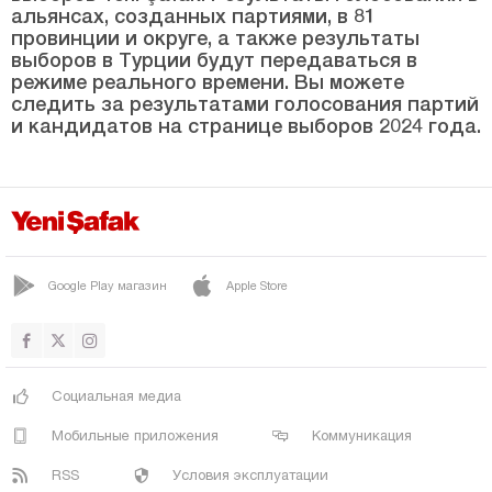
альянсах, созданных партиями, в 81
ТОНЯ
провинции и округе, а также результаты
выборов в Турции будут передаваться в
ВАКФЫКЕБИР
режиме реального времени. Вы можете
следить за результатами голосования партий
ЙОМРА
и кандидатов на странице выборов 2024 года.
Тунджели
Ушак
Ван
Ялова
Google Play магазин
Apple Store
Йозгат
Зонгулдак
Социальная медиа
Мобильные приложения
Коммуникация
RSS
Условия эксплуатации