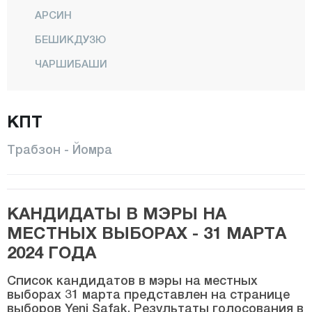
АРСИН
БЕШИКДУЗЮ
ЧАРШИБАШИ
ЧАЙКАРА
ДЕРНЕКПАЗАРЫ
КПТ
ДУЗКОЙ
Трабзон - Йомра
ХАЙРАТ
КЁПРЮБАШИ
КАНДИДАТЫ В МЭРЫ НА
МАЧКА
МЕСТНЫХ ВЫБОРАХ - 31 МАРТА
ОФ
2024 ГОДА
ОРТАХИСАР
Список кандидатов в мэры на местных
ШАЛПАЗАРЫ
выборах 31 марта представлен на странице
выборов Yeni Şafak. Результаты голосования в
СЮРМЕНЕ