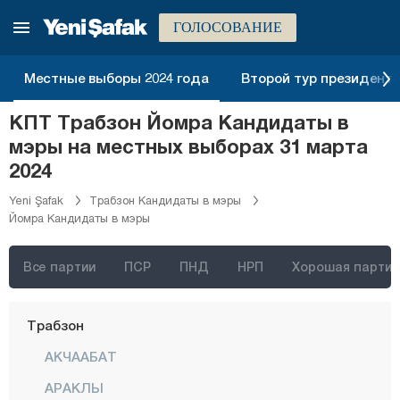
Ризе
ГОЛОСОВАНИЕ
Сакарья
Самсун
Местные выборы 2024 года
Второй тур президентск
Шанлыурфа
КПТ Трабзон Йомра Кандидаты в
Сиирт
мэры на местных выборах 31 марта
Синоп
2024
Шырнак
Yeni Şafak
Трабзон Кандидаты в мэры
Йомра Кандидаты в мэры
Сивас
Текирдаг
Все партии
ПСР
ПНД
НРП
Хорошая партия
Токат
Трабзон
АКЧААБАТ
АРАКЛЫ