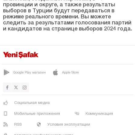
ШЕНКАЯ
провинции и округе, а также результаты
выборов в Турции будут передаваться в
ТЕКМАН
режиме реального времени. Вы можете
следить за результатами голосования партий
ТОРТУМ
и кандидатов на странице выборов 2024 года.
УЗУНДЕРЕ
ЯКУТИЕ
Эскишехир
Газиантеп
Google Play магазин
Apple Store
Гиресун
Гюмюшхане
Хаккяри
Социальная медиа
Хатай
Мобильные приложения
Коммуникация
Ыгдыр
RSS
Условия эксплуатации
Ыспарта