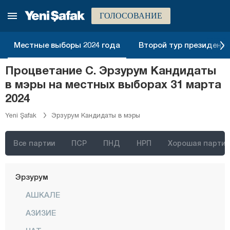
Чанаккале
ГОЛОСОВАНИЕ
Чанкыры
Местные выборы 2024 года
Второй тур президентск
Чорум
Денизли
Процветание С. Эрзурум Кандидаты
в мэры на местных выборах 31 марта
Диярбакыр
2024
Дюздже
Yeni Şafak
Эрзурум Кандидаты в мэры
Эдирне
Элязыг
Все партии
ПСР
ПНД
НРП
Хорошая партия
Эрзинджан
Эрзурум
АШКАЛЕ
АЗИЗИЕ