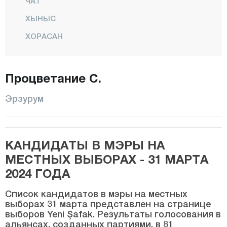
ЧАТ
ХЫНЫС
ХОРАСАН
ИСПИР
КАРАЧОБАН
Процветание С.
КАРАЯЗЫ
Эрзурум
КЁПРУКЕЙ
НАРМАН
КАНДИДАТЫ В МЭРЫ НА
ОЛТУ
МЕСТНЫХ ВЫБОРАХ - 31 МАРТА
ОЛУР
2024 ГОДА
ПАЛАНДОКЕН
Список кандидатов в мэры на местных
ПАСИНЫ
выборах 31 марта представлен на странице
выборов Yeni Şafak. Результаты голосования в
ПАЗАРЕЛУ
альянсах, созданных партиями, в 81