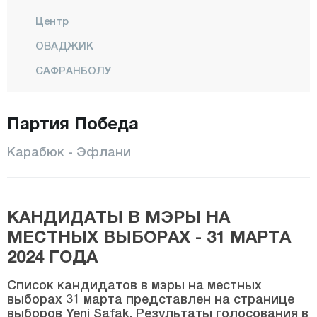
Центр
ОВАДЖИК
САФРАНБОЛУ
ЙЕНИДЖЕ
Партия Победа
Йортан
Караман
Карабюк - Эфлани
Карс
Кастамону
КАНДИДАТЫ В МЭРЫ НА
Кайсери
МЕСТНЫХ ВЫБОРАХ - 31 МАРТА
Килис
2024 ГОДА
Кырыккале
Список кандидатов в мэры на местных
Кыркларэли
выборах 31 марта представлен на странице
выборов Yeni Şafak. Результаты голосования в