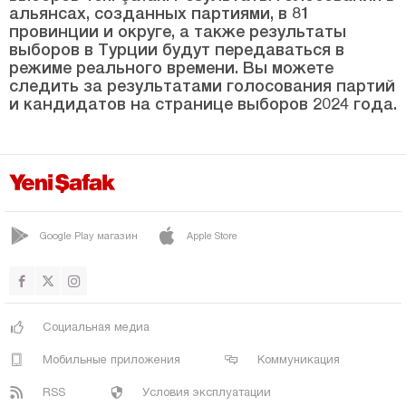
Кыршехир
альянсах, созданных партиями, в 81
провинции и округе, а также результаты
Коджаэли
выборов в Турции будут передаваться в
Конья
режиме реального времени. Вы можете
следить за результатами голосования партий
Кютахья
и кандидатов на странице выборов 2024 года.
Малатья
Маниса
Мардин
Мерсин
Google Play магазин
Apple Store
Мугла
Муш
Невшехир
Социальная медиа
Нигде
Мобильные приложения
Коммуникация
Орду
RSS
Условия эксплуатации