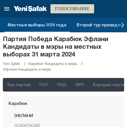
Эрзурум
ГОЛОСОВАНИЕ
Эскишехир
Газиантеп
Местные выборы 2024 года
Второй тур президентск
Гиресун
Партия Победа Карабюк Эфлани
Гюмюшхане
Кандидаты в мэры на местных
Хаккяри
выборах 31 марта 2024
Хатай
Yeni Şafak
Карабюк Кандидаты в мэры
Эфлани Кандидаты в мэры
Ыгдыр
Ыспарта
Все партии
ПСР
ПНД
НРП
Хорошая партия
Кахраманмараш
Карабюк
ЭФЛАНИ
ЭСКИПАЗАР