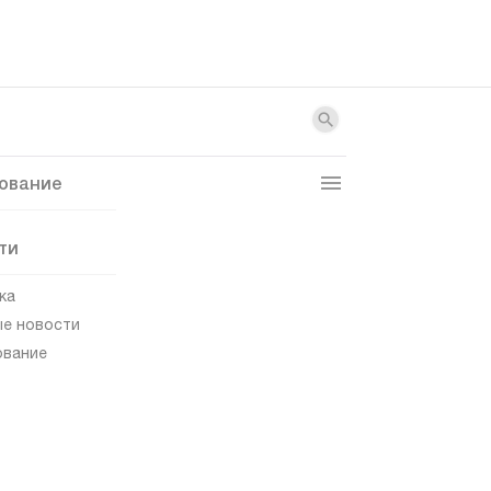
ование
ти
ка
е новости
ование