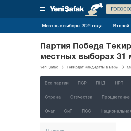
Мугла
ГОЛОСО
Муш
Местные выборы 2024 года
Второй 
Невшехир
Нигде
Партия Победа Теки
Орду
местных выборах 31 
Османие
Yeni Şafak
Текирдаг Кандидаты в мэры
М
Ризе
Сакарья
Все партии
ПСР
ПНД
НРП
Самсун
Страна
Отечества
Процветание 
Шанлыурфа
Сиирт
Очаг
СиП
ПСС
Национальная
Синоп
Шырнак