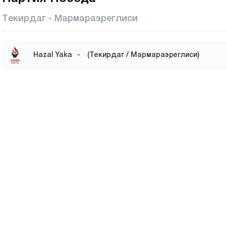
Текирдаг - Мармараэреглиси
Hazal Yaka
-
(Текирдаг / Мармараэреглиси)