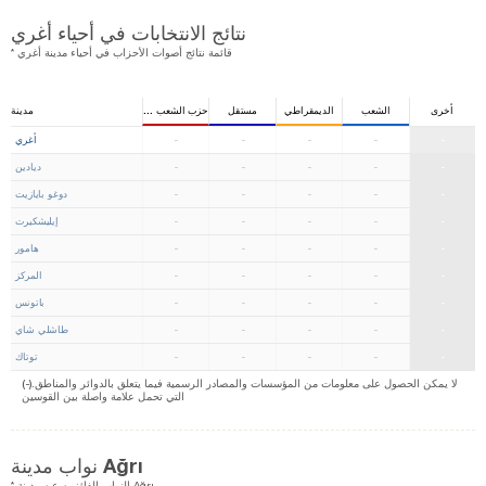
نتائج الانتخابات في أحياء أغري
* قائمة نتائج أصوات الأحزاب في أحياء مدينة أغري
أخرى
الشعب
الديمقراطي
مستقل
حزب الشعب الجمهوري
مدينة
-
-
-
-
-
أغري
-
-
-
-
-
ديادين
-
-
-
-
-
دوغو بايازيت
-
-
-
-
-
إيليشكيرت
-
-
-
-
-
هامور
-
-
-
-
-
المركز
-
-
-
-
-
باتونس
-
-
-
-
-
طاشلي شاي
-
-
-
-
-
توتاك
(-).لا يمكن الحصول على معلومات من المؤسسات والمصادر الرسمية فيما يتعلق بالدوائر والمناطق
التي تحمل علامة واصلة بين القوسين
نواب مدينة Ağrı
* النواب الفائزين عن مدينة Ağrı