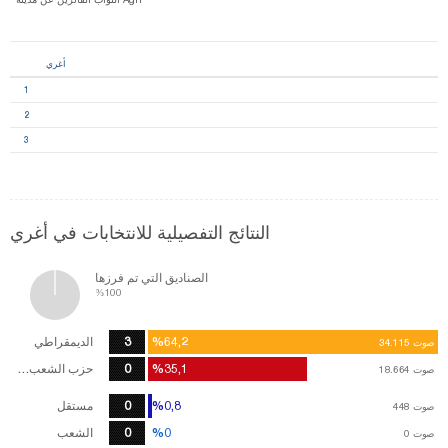
أغري
1
2
3
النتائج التفصيلية للانتخابات في أغري
الصناديق التي تم فرزها
%100
%64,2
%64,2
3
الديمقراطي
صوت
صوت
34.115
34.115
%35,1
%35,1
0
حزب الشعب الجمهوري
صوت
صوت
18.664
18.664
%0,8
%0,8
0
مستقل
صوت
صوت
448
448
%0
%0
0
الشعب
صوت
0