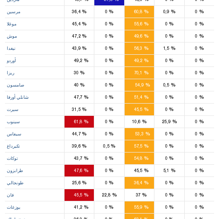
7
%
%
%
%
%
0
0,9
60,8
0
36,4
مرسين
6
%
%
%
%
%
0
0
55,6
0
45,4
موغلا
2
%
%
%
%
%
0
0
49,6
0
47,2
موش
8
%
%
%
%
%
0
1,5
56,3
0
43,9
نيغدا
6
2
%
%
%
%
%
0
0
49,2
0
49,2
أوردو
6
%
%
%
%
%
0
0
70,1
0
30
ريزا
10
%
%
%
%
%
0
0,5
54,9
0
40
صامسون
1
6
%
%
%
%
%
0
0
51,4
0
47,7
شانلي أورفا
4
%
%
%
%
%
0
0
45,5
0
31,5
سيرت
5
%
%
%
%
%
0
25,9
10,6
0
61,8
سينوب
12
%
%
%
%
%
0
0
53,3
0
44,7
سيفاس
5
%
%
%
%
%
0
0
57,5
0,5
39,6
تكيرداغ
1
8
%
%
%
%
%
0
0
54,8
0
43,7
توكات
9
3
%
%
%
%
%
0
5,1
45,5
0
47,6
طرابزون
2
%
%
%
%
%
0
0
36,4
0
25,6
طونجالي
2
1
%
%
%
%
%
0
0
37
22,8
45,5
فان
1
6
%
%
%
%
%
0
0
55,9
0
41,2
يوزغات
1
9