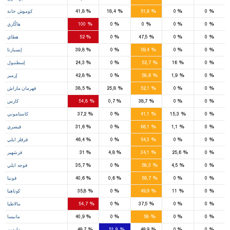
6
%
%
%
%
%
0
0
51,9
18,4
41,8
كوموش خانة
1
%
%
%
%
%
0
0
0
0
100
هاكّاري
6
%
%
%
%
%
0
0
47,5
0
52
هطاي
5
%
%
%
%
%
0
0
59,4
0
39,8
إيسبارتا
27
%
%
%
%
%
0
16
52,7
0
24,3
إسطنبول
17
%
%
%
%
%
0
1,9
58,6
0
42,8
إزمير
7
%
%
%
%
%
0
0
52,1
25,8
38,5
قهرمان ماراش
10
%
%
%
%
%
0
0
38,7
0,7
54,8
كارس
1
9
%
%
%
%
%
0
15,3
41,1
0
37,2
كاستاموني
9
%
%
%
%
%
0
1,1
66,1
0
31,6
قيصري
5
%
%
%
%
%
0
0
54,3
0
46,4
قرقلر ايلي
1
2
1
%
%
%
%
%
0
25,6
34,1
4,8
31
قرشهير
11
%
%
%
%
%
0
4,5
58,3
0
35,7
قوجه ايلي
17
%
%
%
%
%
0
0
59,7
0,6
40,6
قونيا
1
9
%
%
%
%
%
0
11
49,9
0
35,8
كوتاهيا
11
%
%
%
%
%
0
0
37,5
0
54,7
مالاطيا
12
%
%
%
%
%
0
0
58
0
40,9
مانيسا
3
1
3
%
%
%
%
%
0
0
48,9
51,8
48,7
ماردين