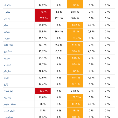
4
%
%
%
%
%
0
0
52
0
44,2
بيلاجيك
2
%
%
%
%
%
0
0
25,5
4,8
48
بينغول
2
%
%
%
%
%
0
0
28,8
17,1
57,8
بيتليس
7
%
%
%
%
%
0
3,3
65,2
0
31,2
بولو
3
%
%
%
%
%
0
0,3
53
36,4
25,8
بوردور
12
%
%
%
%
%
0
0
58,4
0
41,1
بورصا
8
%
%
%
%
%
0
0
61,8
0,2
32,1
جناق قلعة
5
%
%
%
%
%
0
4,8
55,4
6,6
23,2
شانكيري
8
%
%
%
%
%
0
0
64,8
0
34,1
جوروم
8
%
%
%
%
%
0
0
57,4
0
38,7
دينيزلي
7
%
%
%
%
%
0
0
52
0
46,5
دياربكر
5
%
%
%
%
%
0
4,7
53,4
0
40,6
أدرنة
5
%
%
%
%
%
0
0
51,1
0
44,4
إلازغ
5
%
%
%
%
%
0
0
35,2
0
53,7
إيرزينجان
10
%
%
%
%
%
0
0
58,7
0
32,6
أرضروم
6
%
%
%
%
%
0
3,8
61,2
1
35
إيسكي شهير
7
%
%
%
%
%
0
0
58
0
41
غازي عنتاب
8
%
%
%
%
%
0
0
59,3
0
35,8
غيراسون