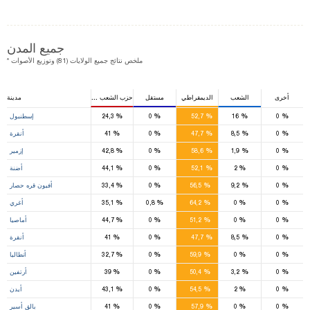
جميع المدن
* ملخص نتائج جميع الولايات (81) وتوزيع الأصوات
أخرى
الشعب
الديمقراطي
مستقل
حزب الشعب الجمهوري
مدينة
27
%
%
%
%
%
0
16
52,7
0
24,3
إسطنبول
18
%
%
%
%
%
0
8,5
47,7
0
41
أنقرة
17
%
%
%
%
%
0
1,9
58,6
0
42,8
إزمير
11
%
%
%
%
%
0
2
52,1
0
44,1
أضنة
9
%
%
%
%
%
0
9,2
56,5
0
33,4
أفيون قره حصار
3
%
%
%
%
%
0
0
64,2
0,8
35,1
أغري
4
%
%
%
%
%
0
0
51,2
0
44,7
أماصيا
18
%
%
%
%
%
0
8,5
47,7
0
41
أنقرة
7
%
%
%
%
%
0
0
59,9
0
32,7
أنطاليا
5
%
%
%
%
%
0
3,2
50,4
0
39
أرتفين
7
%
%
%
%
%
0
2
54,5
0
43,1
أيدن
13
%
%
%
%
%
0
0
57,9
0
41
بالق أسير