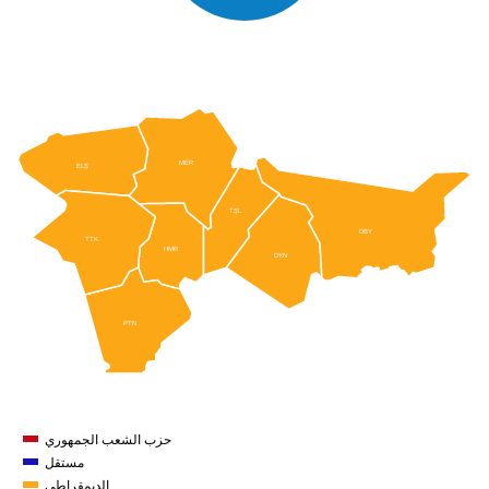
MER
ELŞ
TŞL
DBY
TTK
HMR
DYN
PTN
حزب الشعب الجمهوري
مستقل
الديمقراطي