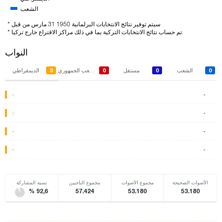
الشعب
* سيتم توفير نتائج الانتخابات البرلمانية 1950 31 مارس من قبل
* تم حساب نتائج الانتخابات التركية بما في ذلك مراكز الاقتراع خارج تركيا.
النواب
3
0
0
0
الشعب
مستقل
حزب الشعب الجمهوري
الديمقراطي
-
-
-
-
-
-
-
-
الأصوات الصحيحة
مجموع الأصوات
مجموع الناخبين
نسبة المشاركة
% 92,6
57.424
53.180
53.180