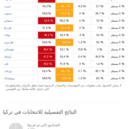
5
%
%
%
%
%
0
مستقل
0,7
6,2
48,1
42,2
سيرت
6
%
%
%
%
%
0
مستقل
24,7
0
37,5
36,8
سينوب
15
%
%
%
%
%
0
مستقل
7,3
0
39,3
52,6
سيفاس
6
%
%
%
%
%
0
مستقل
7
0
51,4
41,2
تكيرداغ
10
%
%
%
%
%
0
مستقل
4,3
2
44,4
48,2
توكات
12
%
%
%
%
%
0
مستقل
5,3
1,4
39,6
36,8
طرابزون
3
%
%
%
%
%
0
مستقل
0
10,8
32,1
49,4
طونجالي
4
%
%
%
%
%
0
مستقل
24,5
0,4
32,4
41,3
أوشاك
5
%
%
%
%
%
0
مستقل
1,2
0
41,6
55,9
فان
9
%
%
%
%
%
0
مستقل
23,1
0,1
43,4
32,4
يوزغات
12
%
%
%
%
%
0
مستقل
8,3
1,5
52,8
36,8
زونغولداك
(-).لا يمكن الحصول على معلومات من المؤسسات والمصادر الرسمية فيما يتعلق بالدوائر والمناطق
التي تحمل علامة واصلة بين القوسين
النتائج التفصيلية للانتخابات في تركيا
الصناديق التي تم فرزها