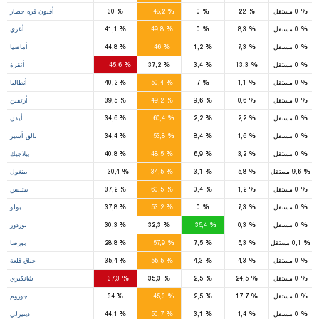
%
%
%
%
%
0
مستقل
22
0
48,2
30
أفيون قره حصار
5
%
%
%
%
%
0
مستقل
8,3
0
49,8
41,1
أغري
6
%
%
%
%
%
0
مستقل
7,3
1,2
46
44,8
أماصيا
27
%
%
%
%
%
0
مستقل
13,3
3,4
37,2
45,6
أنقرة
9
%
%
%
%
%
0
مستقل
1,1
7
50,4
40,2
أنطاليا
5
%
%
%
%
%
0
مستقل
0,6
9,6
49,2
39,5
أرتفين
11
%
%
%
%
%
0
مستقل
2,2
2,2
60,4
34,6
أيدن
15
%
%
%
%
%
0
مستقل
1,6
8,4
53,8
34,4
بالق أسير
4
%
%
%
%
%
0
مستقل
3,2
6,9
48,5
40,8
بيلاجيك
1
2
%
%
%
%
%
9,6
مستقل
5,8
3,1
34,5
30,4
بينغول
3
%
%
%
%
%
0
مستقل
1,2
0,4
60,5
37,2
بيتليس
8
%
%
%
%
%
0
مستقل
7,3
0
53,2
37,8
بولو
4
%
%
%
%
%
0
مستقل
0,3
35,4
32,3
30,3
بوردور
15
%
%
%
%
%
0,1
مستقل
5,3
7,5
57,9
28,8
بورصا
8
%
%
%
%
%
0
مستقل
4,3
4,3
55,5
35,4
جناق قلعة
6
%
%
%
%
%
0
مستقل
24,5
2,5
35,3
37,3
شانكيري
10
%
%
%
%
%
0
مستقل
17,7
2,5
45,3
34
جوروم
9
%
%
%
%
%
0
مستقل
1,4
3,1
50,7
44,1
دينيزلي