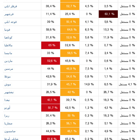
6
%
%
%
%
%
0
مستقل
3,5
4,5
52,7
38,4
قرقلر ايلي
4
%
%
%
%
%
0
مستقل
63,1
0
25,4
11,4
قرشهير
6
%
%
%
%
%
0
مستقل
5,8
4,1
50,4
39
قوجه ايلي
21
%
%
%
%
%
0
مستقل
15,3
6,5
64,8
59,8
قونيا
8
%
%
%
%
%
0
مستقل
11,9
5,6
52,8
31,6
كوتاهيا
9
%
%
%
%
%
0
مستقل
0,7
1,2
32,6
65
مالاطيا
14
%
%
%
%
%
0
مستقل
2,4
7,4
56,5
33
مانيسا
8
%
%
%
%
%
0
مستقل
0,6
0
45,8
52,6
ماردين
9
%
%
%
%
%
0
مستقل
1,4
7,5
46,9
44
مرسين
7
%
%
%
%
%
0
مستقل
1,1
0,8
54,6
42,8
موغلا
1
3
%
%
%
%
%
4,1
مستقل
8,5
14,9
45,7
31,9
موش
4
%
%
%
%
%
0
مستقل
28,7
0
42
28,5
نيفشهير
6
1
%
%
%
%
%
0
مستقل
18,3
0,5
39,7
40,1
نيغدا
10
%
%
%
%
%
0
مستقل
4,3
1,2
42,5
50,7
أوردو
6
%
%
%
%
%
0
مستقل
18,2
0,2
50
30,4
ريزا
8
%
%
%
%
%
0
مستقل
5,1
7,2
58,1
28,2
صقاريا
14
%
%
%
%
%
0
مستقل
4,9
2,1
48,1
44,6
صامسون
9
%
%
%
%
%
0
مستقل
2,5
0,2
45,2
51,6
شانلي أورفا