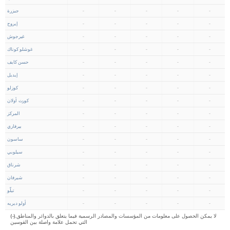
-
-
-
-
-
جيزرة
-
-
-
-
-
إيروح
-
-
-
-
-
غيرجوش
-
-
-
-
-
غوشلو كوناك
-
-
-
-
-
حسن كايف
-
-
-
-
-
إيديل
-
-
-
-
-
كوزلو
-
-
-
-
-
كورت أولان
-
-
-
-
-
المركز
-
-
-
-
-
بيرفاري
-
-
-
-
-
ساسون
-
-
-
-
-
سيلوبي
-
-
-
-
-
شرناق
-
-
-
-
-
شيرفان
-
-
-
-
-
تيلّو
-
-
-
-
-
أولو ديريه
(-).لا يمكن الحصول على معلومات من المؤسسات والمصادر الرسمية فيما يتعلق بالدوائر والمناطق
التي تحمل علامة واصلة بين القوسين