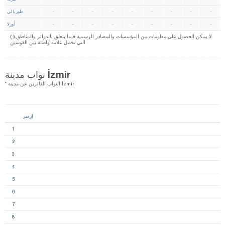
-
-
-
-
-
-
-
-
-
طوربالي
-
-
-
-
-
-
-
-
-
أورلا
(-).لا يمكن الحصول على معلومات من المؤسسات والمصادر الرسمية فيما يتعلق بالدوائر والمناطق
التي تحمل علامة واصلة بين القوسين
نواب مدينة İzmir
* النواب الفائزين عن مدينة İzmir
إزمير
1
2
3
4
5
6
7
8