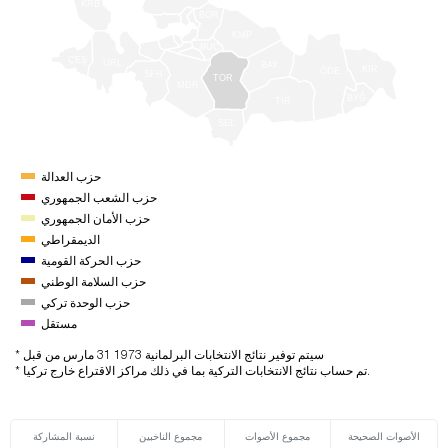
KRB
BOR
KMP
BUC
ÇEŞ
URL
BAY
KİR
ÖDE
SFH
TOR
MDR
BYĞ
TİR
SEL
حزب العدالة
حزب الشعب الجمهوري
حزب الأمان الجمهوري
الديمقراطي
حزب الحركة القومية
حزب السلامة الوطني
حزب الوحدة تركي
مستقل
* سيتم توفير نتائج الانتخابات البرلمانية 1973 31 مارس من قبل
* تم حساب نتائج الانتخابات التركية بما في ذلك مراكز الاقتراع خارج تركيا.
الأصوات الصحيحة
مجموع الأصوات
مجموع الناخبين
نسبة المشاركة