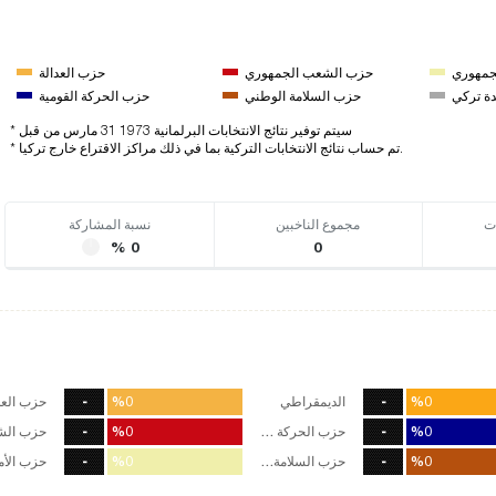
لجمهوري
حزب الشعب الجمهوري
حزب العدالة
ة تركي
حزب السلامة الوطني
حزب الحركة القومية
* سيتم توفير نتائج الانتخابات البرلمانية 1973 31 مارس من قبل
* تم حساب نتائج الانتخابات التركية بما في ذلك مراكز الاقتراع خارج تركيا.
ت
مجموع الناخبين
نسبة المشاركة
% 0
0
%0
%0
-
الديمقراطي
%0
%0
-
حزب العد
صوت
0
%0
%0
-
حزب الحركة القومية
%0
%0
-
صوت
0
%0
%0
-
حزب السلامة الوطني
%0
%0
-
صوت
0