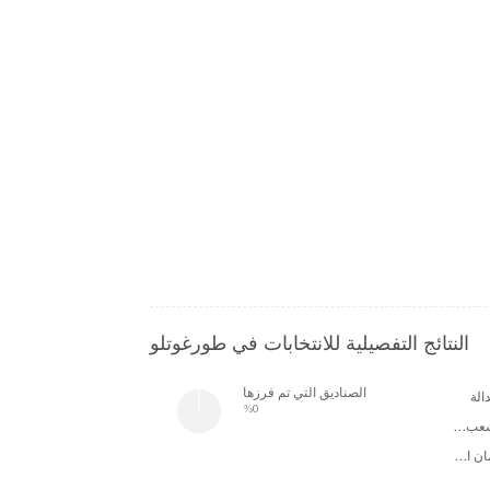
النتائج التفصيلية للانتخابات في طورغوتلو
الصناديق التي تم فرزها
الة
%0
حزب الشعب الجمهوري
حزب الأمان الجمهوري