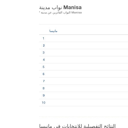
نواب مدينة Manisa
* النواب الفائزين عن مدينة Manisa
مانيسا
1
2
3
4
5
6
7
8
9
10
النتائج التفصيلية للانتخابات في مانيسا