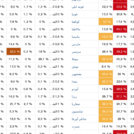
2
2
2
%
33,6
%
32,3
قوجه ايلي
%
0,9
الشعب
%
1,3
%
1,7
%
9,3
%
4,7
2
4
1
%
20,9
%
13,5
قونيا
%
0
الشعب
%
0,2
%
1,1
%
5,6
%
,1
3
1
%
17,4
%
43
كوتاهيا
%
0
الشعب
%
0
%
1,2
%
7,9
%
1
4
%
44,1
%
13,8
مالاطيا
%
0
الشعب
%
0
%
0,7
%
3
%
,6
1
5
3
%
31,4
%
42,3
مانيسا
%
0,6
الشعب
%
0,1
%
0,9
%
8,6
%
,7
1
1
1
%
17,7
%
18,8
ماردين
%
0,8
الشعب
%
0
%
0
%
14,4
%
1
2
4
%
39,2
%
29,4
مرسين
%
0
الشعب
%
19
%
0,3
%
25,5
%
,3
1
2
2
%
35,2
%
36,2
موغلا
%
0
الشعب
%
29,1
%
0
%
11,3
%
1
1
%
17,3
%
9,4
موش
%
1
الشعب
%
0,3
%
0
%
17,3
%
,6
1
1
%
26
%
35,4
نيفشهير
%
0
الشعب
%
0,1
%
0
%
9,3
%
,3
1
2
1
%
22,4
%
25,3
نيغدا
%
0,5
الشعب
%
0,1
%
0
%
9,4
%
,4
2
3
%
29,9
%
15,8
أوردو
%
0,5
الشعب
%
0,4
%
0,8
%
5,5
%
,5
1
2
%
31,1
%
29,7
ريزا
%
1,3
الشعب
%
1,7
%
0
%
16,3
%
,5
2
2
2
%
24,7
%
29,3
صقاريا
%
1
الشعب
%
0
%
2,7
%
21,7
%
,8
4
4
%
30,7
%
38,3
صامسون
%
0
الشعب
%
0,2
%
0
%
5,3
%
,6
1
3
2
%
29
%
33,5
شانلي أورفا
%
0
الشعب
%
9,5
%
0
%
18,5
%
1
1
1
%
14,2
%
16,4
سيرت
%
1
الشعب
%
0,1
%
0
%
2,2
%
,4
2
1
2
%
30,8
%
24,7
سينوب
%
0
الشعب
%
2
%
0,9
%
27,8
%
,2