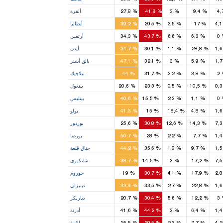
8
13
2
1
%
9,4
%
3
%
41,9
%
27,8
أنقرة
3
3
1
4
%
17
%
3,5
%
29,5
%
39,2
أنطاليا
1
2
0
%
6,3
%
6,6
%
43,7
%
34,3
أرتفين
3
2
2
1
%
28,8
%
1,1
%
30,1
%
34,7
أيدن
5
3
1
%
5,9
%
3
%
32,1
%
47,1
بالق أسير
1
1
2
%
3,8
%
3,2
%
31,7
%
44
بيلاجيك
1
0
%
10,5
%
0,5
%
23,3
%
20,6
بينغول
1
0
%
1,1
%
2,3
%
15,5
%
40,6
بيتليس
2
1
1
1
%
4,8
%
18,4
%
15
%
41,3
بولو
1
2
7
%
14,3
%
12,6
%
30,8
%
25,6
بوردور
6
3
1
1
%
7,7
%
2,2
%
28
%
50,7
بورصا
3
2
1
%
9,7
%
1,8
%
35,6
%
44,2
جناق قلعة
2
1
7
%
17,2
%
3
%
14,5
%
38,7
شانكيري
1
3
1
2
%
17,9
%
4,1
%
30,7
%
19
جوروم
2
2
2
1
%
22,8
%
2,7
%
33,5
%
33,9
دينيزلي
2
3
1
3
%
12,2
%
5,6
%
30,4
%
20,7
دياربكر
2
2
1
%
6,4
%
3
%
44,2
%
41,6
أدرنة
1
2
4
%
7,7
%
2,3
%
29,5
%
25,5
إلازغ