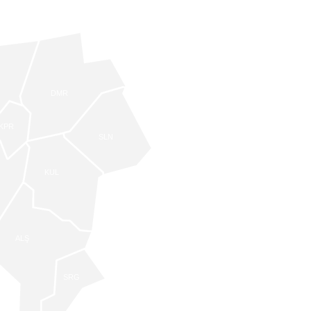
DMR
KPR
SLN
KUL
ALŞ
SRG