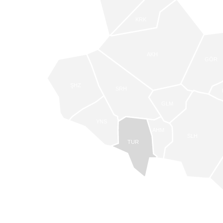
KRK
AKH
GÖR
ŞHZ
SRH
GLM
YNS
AHM
SLH
TUR