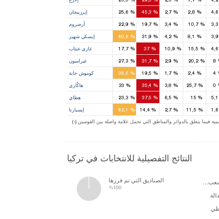
1
2
4
%
2,8
%
2,7
%
45,3
%
25,6
إيرزينجان
2
2
1
3
%
10,7
%
3,4
%
19,7
%
22,9
أرضروم
3
3
3
%
8,1
%
4,2
%
31,9
%
40,6
إيسكي شهير
1
4
1
1
4
%
15,5
%
10,9
%
37
%
17,7
غازي عنتاب
2
3
1
8
%
20,2
%
2,9
%
31,7
%
27,3
غيراسون
2
1
4
%
2,4
%
1,7
%
19,5
%
36,5
كوموش خانة
1
0
%
25,7
%
3,8
%
35,4
%
33
هاكّاري
2
4
1
5
%
15
%
6,5
%
37,5
%
23,3
هطاي
4
1
%
11,5
%
2,7
%
14,4
%
62,1
إيسبارتا
11
20
1
3
ة فيما يتعلق بالدوائر والمناطق التي تحمل علامة واصلة بين القوسين
النتائج التفصيلية للانتخابات في تركيا
الصناديق التي تم فرزها
حزب الشعب الجمهوري
%100
الة
طي