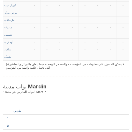
-
-
-
-
-
-
-
-
كيزيل تيبيه
-
-
-
-
-
-
-
-
مردين مركز
-
-
-
-
-
-
-
-
مازيداغي
-
-
-
-
-
-
-
-
ميديات
-
-
-
-
-
-
-
-
نصيبين
-
-
-
-
-
-
-
-
أومارلي
-
-
-
-
-
-
-
-
سافور
-
-
-
-
-
-
-
-
يشيلّي
(-).لا يمكن الحصول على معلومات من المؤسسات والمصادر الرسمية فيما يتعلق بالدوائر والمناطق
التي تحمل علامة واصلة بين القوسين
نواب مدينة Mardin
* النواب الفائزين عن مدينة Mardin
ماردين
1
2