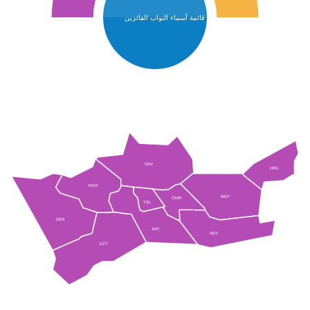
قائمة أسماء النواب الفائزين
SAV
DRG
MZD
MDY
ÖMR
YŞL
DER
ART
NSY
KZT