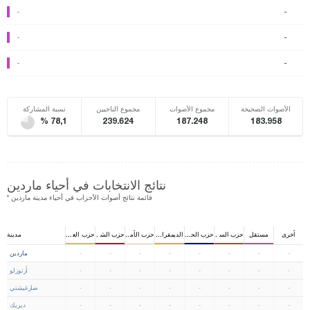
-
-
-
-
-
-
الأصوات الصحيحة
مجموع الأصوات
مجموع الناخبين
نسبة المشاركة
% 78,1
239.624
187.248
183.958
نتائج الانتخابات في أحياء ماردين
* قائمة نتائج أصوات الأحزاب في أحياء مدينة ماردين
أخرى
مستقل
حزب السلامة الوطني
حزب الحركة القومية
الديمقراطي
حزب الأمان الجمهوري
حزب الشعب الجمهوري
حزب العدالة
مدينة
-
-
-
-
-
-
-
-
ماردين
-
-
-
-
-
-
-
-
أرتوزلو
-
-
-
-
-
-
-
-
ضارغيشتي
-
-
-
-
-
-
-
-
ديريك