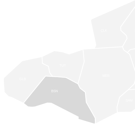
ÇLK
TUT
MER
GLB
BSN
SAM