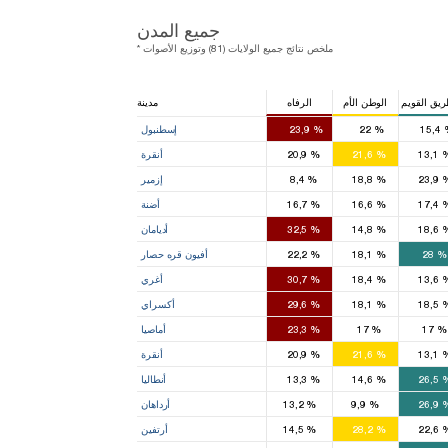
جميع المدن
* ملخص نتائج جميع الولايات (81) وتوزيع الأصوات
راطي
ريق القويم
الوطن الأم
الرفاه
مدينة
16
15
11
15,4
%
22
%
23,9
إسطنبول
7
8
4
13,1
%
21,6
%
20,9
أنقرة
2
5
7
23,9
%
18,8
%
8,4
إزمير
4
4
4
17,4
%
16,6
%
16,7
أضنة
2
1
1
18,6
%
14,8
%
32,5
أديامان
2
1
3
%
28
%
18,1
%
22,2
أفيون قره حصار
3
1
1
13,6
%
18,4
%
30,7
أغري
2
1
1
18,5
%
18,1
%
29,6
أكسراي
1
1
1
%
17
%
17
%
23,3
أماصيا
7
8
4
13,1
%
21,6
%
20,9
أنقرة
1
2
3
26,5
%
14,6
%
13,3
أنطاليا
1
26,9
%
9,9
%
13,2
أرداهان
1
1
22,6
%
28,2
%
14,5
أرتفين
1
2
3