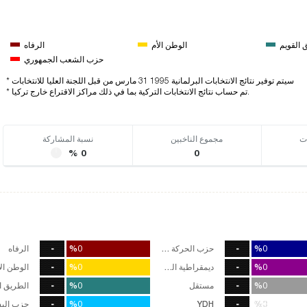
 القويم
الوطن الأم
الرفاه
حزب الشعب الجمهوري
* سيتم توفير نتائج الانتخابات البرلمانية 1995 31 مارس من قبل اللجنة العليا للانتخابات
* تم حساب نتائج الانتخابات التركية بما في ذلك مراكز الاقتراع خارج تركيا.
ت
مجموع الناخبين
نسبة المشاركة
% 0
0
%0
%0
-
حزب الحركة القومية
%0
%0
-
الرفاه
صوت
0
%0
%0
-
ديمقراطية الشعوب
%0
%0
-
الوطن الأ
صوت
0
%0
%0
-
مستقل
%0
%0
-
الطريق ا
صوت
0
-
%0
%0
YDH
-
%0
%0
صوت
0