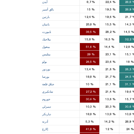
28,8
%
22,4
%
8,7
أيدن
1
2
3
28,9
%
19,5
%
15
بالق أسير
1
1
21,7
%
19,6
%
12,4
بارتين
2
1
1
14,3
%
15,5
%
25,8
باتمان
1
1
%
14,5
%
28,2
%
38,5
بايبورت
1
32,2
%
16,5
%
15,8
بيلاجيك
3
%
12,8
%
14,4
%
51,6
بينغول
2
1
1
15,1
%
23,1
%
29
بيتليس
2
2
1
%
18
%
23,6
%
26,5
بولو
1
1
26,3
%
21,6
%
13,4
بوردور
3
3
4
24,5
%
21,7
%
18,8
بورصا
1
2
31,1
%
21,1
%
10
جناق قلعة
1
1
1
19,6
%
21,4
%
27,2
شانكيري
3
1
1
15,7
%
13,6
%
30,4
جوروم
1
1
3
30,6
%
20,3
%
10,3
دينيزلي
5
3
2
10,8
%
13,8
%
18,8
دياربكر
2
28,9
%
14,2
%
5,3
أدرنة
3
2
%
24
%
12
%
41,8
إلازغ
2