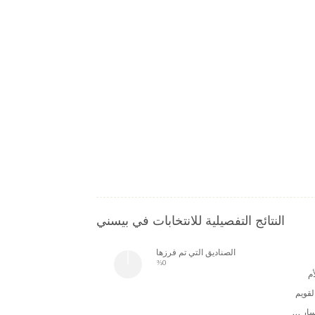
النتائج التفصيلية للانتخابات في بيسني
الصناديق التي تم فرزها
%0
م
لقويم
حزب اليسار الديمقراطي