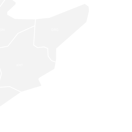
SİN
GRG
KHT