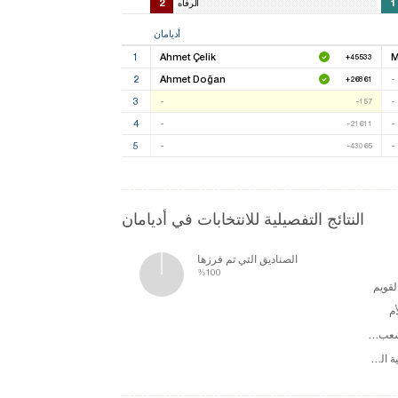
2
1
الرفاه
أديامان
1
Ahmet Çelik
M
+45533
2
Ahmet Doğan
-
+26861
3
-
-
-157
4
-
-
-21611
5
-
-
-43065
النتائج التفصيلية للانتخابات في أديامان
الصناديق التي تم فرزها
%100
لقويم
م
حزب الشعب الجمهوري
ديمقراطية الشعوب