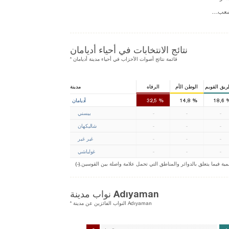
حزب الشعب الجمهوري
نتائج الانتخابات في أحياء أديامان
* قائمة نتائج أصوات الأحزاب في أحياء مدينة أديامان
راطي
ريق القويم
الوطن الأم
الرفاه
مدينة
2
1
1
18,6
%
14,8
%
32,5
أديامان
-
-
-
بيسني
-
-
-
شاليكهان
-
-
-
غير غير
-
-
-
غولباشي
ة فيما يتعلق بالدوائر والمناطق التي تحمل علامة واصلة بين القوسين
نواب مدينة Adıyaman
* النواب الفائزين عن مدينة Adıyaman