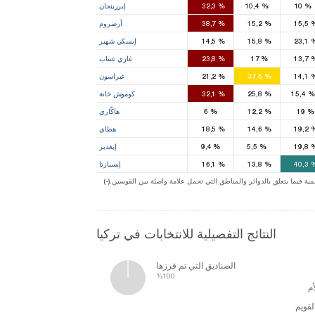
%
10
%
10,4
%
32,3
إيرزينجان
5
1
2
15,5
%
15,2
%
38,7
أرضروم
1
1
2
23,1
%
15,8
%
14,5
إيسكي شهير
3
2
1
13,7
%
17
%
23,8
غازي عنتاب
1
3
1
14,1
%
37,6
%
21,2
غيراسون
1
1
%
15,4
%
25,8
%
32,1
كوموش خانة
1
1
%
19
%
12,2
%
6
هاكّاري
2
2
2
19,2
%
14,6
%
18,5
هطاي
1
19,8
%
5,5
%
9,4
إيغدير
1
1
3
40,3
%
13,8
%
16,1
إيسبارتا
16
15
11
ة فيما يتعلق بالدوائر والمناطق التي تحمل علامة واصلة بين القوسين
النتائج التفصيلية للانتخابات في تركيا
الصناديق التي تم فرزها
%100
م
لقويم