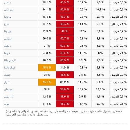
%
%
%
%
%
0,5
حزب الوطن
7,5
10,2
40,5
39,5
بايندير
%
%
%
%
%
0,5
حزب السعادة
10,3
10,9
42,5
34,1
بايرالكي
%
%
%
%
%
0,6
الديمقراطي
2,7
12,8
43,3
38,2
بيرغاما
%
%
%
%
%
1
حزب الوطن
0,3
11,1
49,8
33,7
بيداغ
%
%
%
%
%
0,4
حزب الوطن
8,1
12
46
31,9
بورنوفا
%
%
%
%
%
0,5
حزب الوطن
8,8
12,1
50,7
26,6
شيغلي
%
%
%
%
%
0,9
حزب الوطن
6,2
10,1
60,3
21
ديكلي
%
%
%
%
%
1
حزب الوطن
6
11,8
59,3
20,3
فوشا
%
%
%
%
%
0,9
حزب الوطن
6,5
8,3
66,5
16,7
كارشي ياكا
%
%
%
%
%
0,9
حزب السعادة
3,8
12,8
34,9
45,8
كمال باشا
%
%
%
%
%
0,7
الديمقراطي
5,5
9,5
46,6
35
كينيك
%
%
%
%
%
0,7
حزب الحق
0,5
11,9
35,2
48,2
كيراز
%
%
%
%
%
0,4
حزب الوطن
17,6
13,4
36,9
30
مينيمان
%
%
%
%
%
0,6
الديمقراطي
1,5
9,5
43,6
42,5
أوداميش
%
%
%
%
%
0,6
حزب السعادة
2,9
15,4
41,3
37,5
تيريه
(-).لا يمكن الحصول على معلومات من المؤسسات والمصادر الرسمية فيما يتعلق بالدوائر والمناطق
التي تحمل علامة واصلة بين القوسين