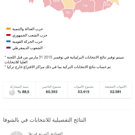
MDR
BYĞ
TİR
SEL
حزب العدالة والتنمية
حزب الشعب الجمهوري
حزب الحركة القومية
الشعوب الديمقرطي
* سيتم توفير نتائج الانتخابات البرلمانية في نوفمبر 2015 31 مارس من قبل اللجنة
العليا للانتخابات
* تم حساب نتائج الانتخابات التركية بما في ذلك مراكز الاقتراع خارج تركيا.
الأصوات الصحيحة
مجموع الأصوات
مجموع الناخبين
نسبة المشاركة
% 88,5
60.393
53.419
52.981
النتائج التفصيلية للانتخابات في بالشوفا
الصناديق التي تم فرزها