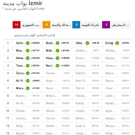
نواب مدينة İzmir
* النواب الفائزين عن مدينة İzmir
الشعوب الديمقرطي
2
حزب الحركة القومية
2
حزب العدالة والتنمية
8
حزب الشعب الجمهوري
14
الدائرة الانتخابية الأولى لمدينة إزمير
1
Selin Sayek Böke
Binali Yıldırım
Oktay Vural
Ertuğrul Kürkçü
+523089
+350751
+66165
+50653
2
Musa Çam
Mahmut Atilla Kaya
Senem Kılıç
Mülkiye Birtane
+437727
+274694
-22317
-37829
3
Ahmet Tuncay Özkan
Hüseyin Kocabıyık
Aslan Savaş
Recep Aydemir
+352366
+198638
-109238
-124750
4
Tacettin Bayır
Necip Kalkan
Selahattin Şahin
Semra Uzunok
+267004
+122582
-196160
-211672
5
Özcan Purçu
Cemal Bekle
Halit Dalgıç
Bayram Ercan
+181643
-7800
-283081
-298593
6
Ali Yiğit
Ayşe Engür
Naci Düz
Derya Öz
+96282
-94722
-370003
-385515
7
Murat Bakan
Fevzi Bayram
Fıkrı Atılbaz
Ömer Balkaş
+10920
-181643
-456924
-472436
8
Muhsin Kurt
Maksut Karaosman
Hüsnü Gürhan Seçkıner
Latife Canan Kaplan
-245164
-268564
-543845
-559357
9
Ali Hıdır Uludağ
Mehmet Ilkbahar
Kutlay Önder
Ahmet Önerge
-351866
-355486
-630767
-646279
10
Ednan Arslan
Gürbüz Akbulut
Ismail Kurt
Ayşe Erkek
-458568
-442407
-717688
-733200
11
Sevda Erdan Kılıç
Zerrin Kara
Nimet Uygar
Abuzer Kılınç
-565269
-529329
-804610
-820122
12
Nilay Kökkılınç
Ahmet Eroğlu
Suat Oğuz
Nevzat Alkan
-671971
-616250
-891531
-907043
13
Muzaffer Emir Cömert
Enes Uzunlar
Ishak Gündüz
Nihat Yıldırım
-778673
-703172
-978453
-993965