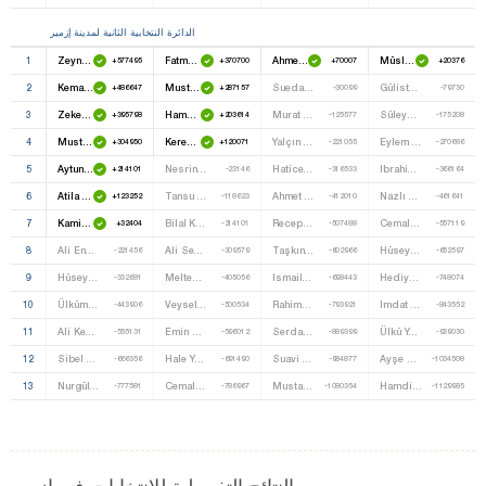
الدائرة النتخابية الثانية لمدينة إزمير
1
Zeynep Altıok
Fatma Seniha Nükhet Hotar
Ahmet Kenan Tanrıkulu
Müslüm Doğan
+577495
+370700
+70007
+20376
2
Kemal Kılıçdaroğlu
Mustafa Ibrahim Turhan
Sueda Neslihan Çelik
Gülistan Kılıç Koçyiğit
+486647
+287157
-30099
-79730
3
Zekeriya Temizel
Hamza Dağ
Murat Koç
Süleyman Gündüz
+395798
+203614
-125577
-175208
4
Mustafa Ali Balbay
Kerem Ali Sürekli
Yalçın Koçyiğit
Eylem Yıldız
+304950
+120071
-221055
-270686
5
Aytun Çıray
Nesrin Ulema
Hatice Bölük
Ibrahim Akın
+214101
-23146
-316533
-366164
6
Atila Sertel
Tansu Kaya
Ahmet Fatih Okuroğlu
Nazlı Masatçı
+123252
-118623
-412010
-461641
7
Kamil Okyay Sındır
Bilal Kırkpınar
Recep Akan
Cemal Bıçak
+32404
-214101
-507488
-557119
8
Ali Engin
Ali Sedat Şenbaş
Taşkın Işık
Hüseyin Az
-221456
-309579
-602966
-652597
9
Hüseyin Sezer
Meltem Ergin
Ismail Balkan
Hediye Tekin
-332681
-405056
-698443
-748074
10
Ülkümen Rodoplu
Veysel Güldoğan
Rahime Dönmez
Imdat Ataş
-443906
-500534
-793921
-843552
11
Ali Kemal Elitaş
Emin Sefa Kayacan
Serdar Mersin
Ülkü Yalçınkaya
-555131
-596012
-889399
-939030
12
Sibel Parmaksız
Hale Yıldız
Suavi Tuncay
Ayşe Özen
-666356
-691490
-984877
-1034508
13
Nurgül Uçar Aktuğ
Cemal Bahçıvan
Mustafa Çıntaş
Hamdi Öztürk
-777581
-786967
-1080354
-1129985