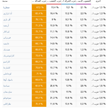
أخرى
الشعوب الديمقرطي
حزب الحركة القومية
حزب الشعب الجمهوري
حزب العدالة والتنمية
مدينة
5
1
1
%
%
%
%
%
1,3
حزب السعادة
2,1
12,1
15,4
67,3
صقاريا
%
%
%
%
%
1,2
حزب السعادة
2,2
13,2
18,4
63,4
أدا بازاري
%
%
%
%
%
1,5
حزب السعادة
0,3
9,3
9
78,1
أق يازي
%
%
%
%
%
1,3
حزب السعادة
4,7
10,3
10,9
71,2
أريفيه
%
%
%
%
%
1,4
حزب السعادة
1,7
10,6
11,1
73,7
إيرانلار
%
%
%
%
%
0,9
حزب السعادة
0,6
12,6
14,4
69,3
فيريزلي
%
%
%
%
%
1,8
حزب السعادة
1,1
13,8
14,8
66,1
غايفيه
%
%
%
%
%
0,8
حزب السعادة
1,2
13,5
14,1
68,6
هينديك
%
%
%
%
%
2,9
حزب السعادة
0,8
7,5
11,2
75,6
كارابوشريك
%
%
%
%
%
1,2
حزب السعادة
1,4
10,4
16,7
68,3
كاراسو
%
%
%
%
%
1,3
حزب السعادة
0,3
9,7
10,7
75,8
كاينارجا
%
%
%
%
%
2,4
حزب السعادة
0,5
10,7
13,3
71
كوجاعلي
%
%
%
%
%
1,8
حزب السعادة
0,5
12,6
16
66,8
باموك أوفا
%
%
%
%
%
1,8
حزب السعادة
2,8
12
20,6
60,8
صبانجا
%
%
%
%
%
1,2
حزب السعادة
2,2
15
17,9
62,2
سارديفان
%
%
%
%
%
0,6
حزب السعادة
0,3
10,6
21,2
65,3
سوغوتلو
%
%
%
%
%
2,2
حزب السعادة
0,2
13,4
11,6
70,4
طاراكلي