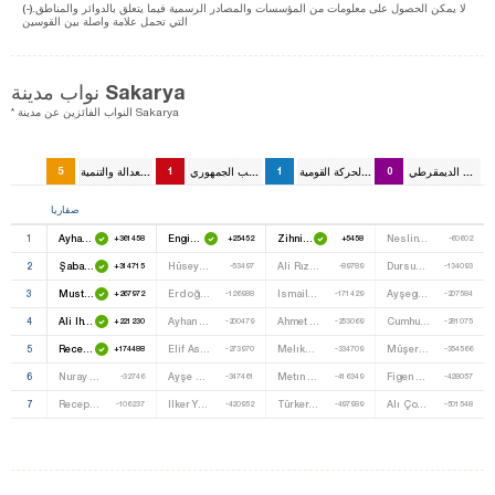
(-).لا يمكن الحصول على معلومات من المؤسسات والمصادر الرسمية فيما يتعلق بالدوائر والمناطق
التي تحمل علامة واصلة بين القوسين
نواب مدينة Sakarya
* النواب الفائزين عن مدينة Sakarya
الشعوب الديمقرطي
0
حزب الحركة القومية
1
حزب الشعب الجمهوري
1
حزب العدالة والتنمية
5
صقاريا
1
Ayhan Sefer Üstün
Engin Özkoç
Zihni Açba
Neslin Gümüş
+361458
+25452
+5458
-60602
2
Şaban Dişli
Hüseyin Avni Şahin
Ali Rıza Acartürk
Dursun Yıldız
+314715
-53497
-89789
-134093
3
Mustafa Isen
Erdoğan Isır
Ismail Kamil Doğancı
Ayşegül Altıntaş
+267972
-126988
-171429
-207584
4
Ali Ihsan Yavuz
Ayhan Bal
Ahmet Pehlıvan
Cumhur Atay
+221230
-200479
-253069
-281075
5
Recep Uncuoğlu
Elif Asiye Başer
Melıkşah Budak
Müşerref Serap Yolcu
+174488
-273970
-334709
-354566
6
Nuray Sağıroğlu
Ayşe Kılıç
Metın Güneş
Figen Karataş
-32746
-347461
-416349
-428057
7
Recep Hacıeyüpoğlu
Ilker Yılmaz
Türker Ergül
Alı Çoprak
-106237
-420952
-497989
-501548