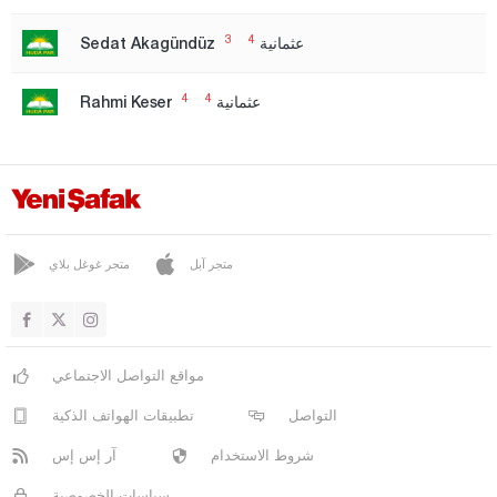
الدائرة الانتخابية الأولى
3
4
عثمانية
Sedat Akagündüz
الدائرة الانتخابية الثانية
الدائرة الانتخابية الثالثة
4
4
عثمانية
Rahmi Keser
إزمير
الدائرة الانتخابية الأولى
الدائرة الانتخابية الثانية
قهرمان ماراش
متجر آبل
متجر غوغل بلاي
قارابوك
كرامان
كارس
مواقع التواصل الاجتماعي
كاستاموني
التواصل
تطبيقات الهواتف الذكية
قيصري
شروط الاستخدام
آر إس إس
كيركالي
سياسات الخصوصية