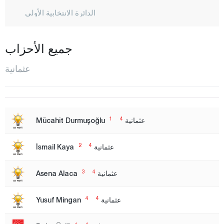
الدائرة الانتخابية الأولى
الدائرة الانتخابية الثانية
جميع الأحزاب
الدائرة الانتخابية الثالثة
إزمير
عثمانية
الدائرة الانتخابية الأولى
الدائرة الانتخابية الثانية
أضنة
1
4
عثمانية
Mücahit Durmuşoğlu
أديامان
2
4
عثمانية
İsmail Kaya
أفيون قره حصار
أغري
3
4
عثمانية
Asena Alaca
أكسراي
4
4
عثمانية
Yusuf Mingan
أماصيا
أنقرة