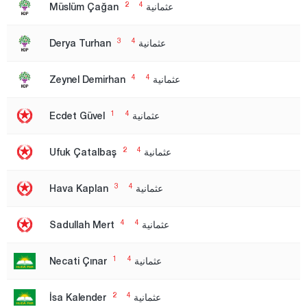
2
4
عثمانية
Müslüm Çağan
أدرنة
إلازغ
3
4
عثمانية
Derya Turhan
إيرزينجان
4
4
عثمانية
Zeynel Demirhan
أرضروم
إيسكي شهير
1
4
عثمانية
Ecdet Güvel
غازي عنتاب
2
4
غيراسون
عثمانية
Ufuk Çatalbaş
كوموش خانة
3
4
عثمانية
Hava Kaplan
هاكّاري
هطاي
4
4
عثمانية
Sadullah Mert
إيغدير
1
4
عثمانية
Necati Çınar
إيسبارتا
إسطنبول
2
4
عثمانية
İsa Kalender