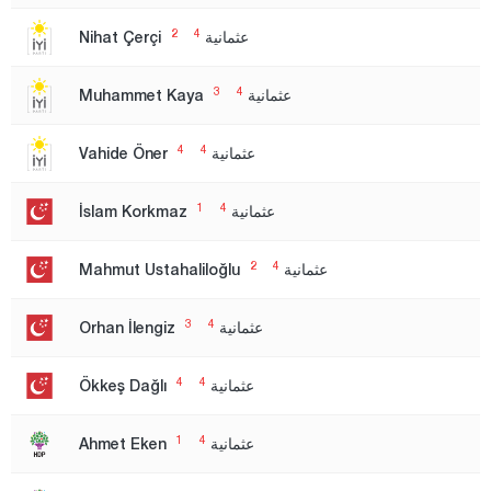
بينغول
2
4
عثمانية
Nihat Çerçi
بيتليس
بولو
3
4
عثمانية
Muhammet Kaya
بوردور
4
4
عثمانية
Vahide Öner
بورصا
الدائرة الانتخابية الأولى
1
4
عثمانية
İslam Korkmaz
الدائرة الانتخابية الثانية
2
4
عثمانية
Mahmut Ustahaliloğlu
جناق قلعة
شانكيري
3
4
عثمانية
Orhan İlengiz
جوروم
4
4
عثمانية
Ökkeş Dağlı
دينيزلي
دياربكر
1
4
عثمانية
Ahmet Eken
دوزجا