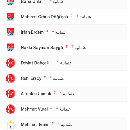
1
4
عثمانية
Baha Ünlü
الدائرة الانتخابية الأولى
2
4
عثمانية
Mehmet Orhun Döğüşcü
الدائرة الانتخابية الثانية
الدائرة الانتخابية الثالثة
3
4
عثمانية
İrfan Erdem
أنطاليا
4
4
عثمانية
Hakkı Sayman Saygılı
أرداهان
أرتفين
1
4
عثمانية
Devlet Bahçeli
أيدن
2
4
عثمانية
Ruhi Ersoy
بالق أسير
بارتين
3
4
عثمانية
Alptekin Uçmak
باتمان
4
4
عثمانية
Mehmet Vural
بايبورت
بيلاجيك
1
4
عثمانية
Mehmet Temel